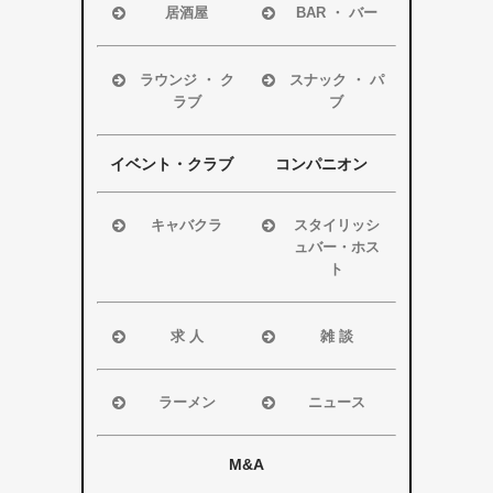
居酒屋
BAR ・ バー
浜松市
浜松市
磐田市
磐田市
ラウンジ ・ ク
スナック ・ パ
ラブ
ブ
袋井市
袋井市
掛川市
掛川市
浜松市
浜松市
その他エリア
その他エリア
磐田市
磐田市
イベント・クラブ
コンパニオン
袋井市
袋井市
掛川市
掛川市
キャバクラ
スタイリッシ
ュバー・ホス
その他エリア
その他エリア
浜松市
ト
磐田市
浜松市
袋井市
磐田市・袋井
求 人
雑 談
掛川市
市・掛川市
浜松市
浜松市
その他エリア
その他エリア
磐田市
磐田市
ラーメン
ニュース
袋井市
袋井市
浜松市
浜松市・磐田
掛川市
掛川市
磐田市
市
M&A
その他エリア
総合