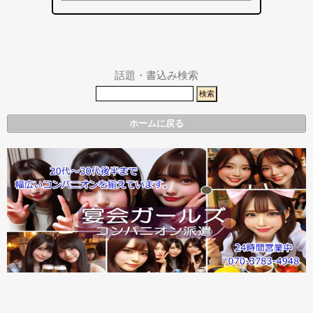
袋井市
袋井市・掛川
掛川市
市
その他エリア
県警事件・事
故速報
話題・書込み検索
ホームに戻る