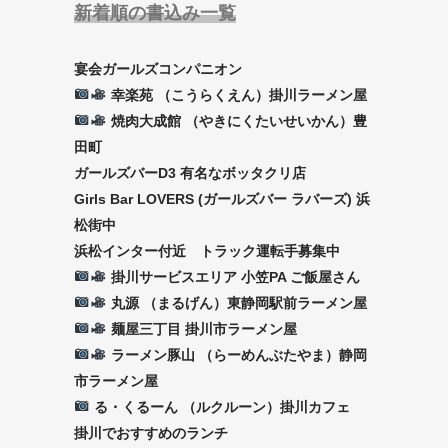
新着順の書込み一覧
宴会ガールズコンパニオン
幸楽苑 （こうらくえん）掛川ラーメン屋
焼肉大成館 （やきにくたいせいかん）豊
田町
ガールズバーD3 有名なボッタクリ店
Girls Bar LOVERS (ガールズバー ラバーズ) 浜
松街中
浜松インター付近 トラック運転手募集中
掛川サービスエリア 小笠PA ご飯屋さん
丸源 （まるげん）東静岡駅前ラーメン屋
麺屋三丁目 掛川市ラーメン屋
ラーメン豚山 （らーめんぶたやま）静岡
市ラーメン屋
る・くるーん （ルクルーン）掛川カフェ
掛川でおすすめのランチ