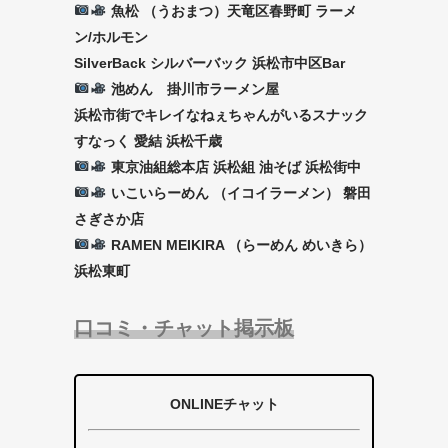
魚松 （うおまつ）天竜区春野町 ラーメ
ン/ホルモン
SilverBack シルバーバック 浜松市中区Bar
池めん 掛川市ラーメン屋
浜松市街でキレイなねぇちゃんがいるスナック
すなっく 愛結 浜松千歳
東京油組総本店 浜松組 油そば 浜松街中
いこいらーめん （イコイラーメン） 磐田
さぎさか店
RAMEN MEIKIRA （らーめん めいきら）
浜松東町
口コミ・チャット掲示板
ONLINEチャット