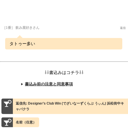
［1番］ 飲み屋好きさん
返信
タトゥー多い
⇩⇩書込みはコチラ⇩⇩
書込み前の注意と同意事項
返信先: Designer’s Club Win (でざいなーずくらぶ うぃん) 浜松街中キ
ャバクラ
名前（任意）