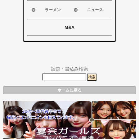
浜松市
浜松市
その他エリア
その他エリア
磐田市
磐田市
ラーメン
ニュース
袋井市
袋井市
浜松市
浜松市・磐田
掛川市
掛川市
磐田市
市
M&A
その他エリア
総合
袋井市
袋井市・掛川
掛川市
市
その他エリア
県警事件・事
故速報
話題・書込み検索
ホームに戻る