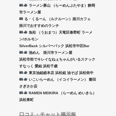
ラーメン豚山 （らーめんぶたやま）静岡
市ラーメン屋
る・くるーん （ルクルーン）掛川カフェ
掛川でおすすめのランチ
魚松 （うおまつ）天竜区春野町 ラーメ
ン/ホルモン
SilverBack シルバーバック 浜松市中区Bar
池めん 掛川市ラーメン屋
浜松市街でキレイなねぇちゃんがいるスナック
すなっく 愛結 浜松千歳
東京油組総本店 浜松組 油そば 浜松街中
いこいらーめん （イコイラーメン） 磐田
さぎさか店
RAMEN MEIKIRA （らーめん めいきら）
浜松東町
口コミ・チャット掲示板