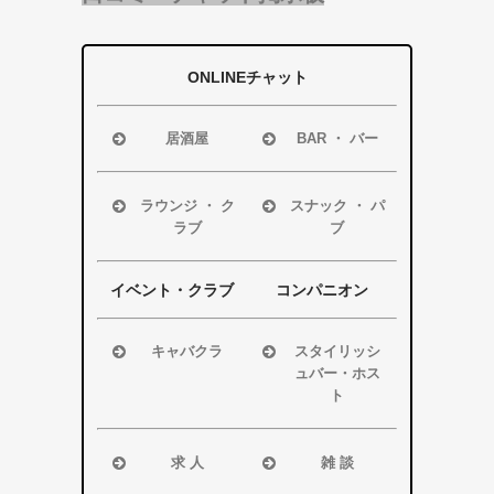
ONLINEチャット
居酒屋
BAR ・ バー
浜松市
浜松市
磐田市
磐田市
ラウンジ ・ ク
スナック ・ パ
ラブ
ブ
袋井市
袋井市
掛川市
掛川市
浜松市
浜松市
その他エリア
その他エリア
磐田市
磐田市
イベント・クラブ
コンパニオン
袋井市
袋井市
掛川市
掛川市
キャバクラ
スタイリッシ
ュバー・ホス
その他エリア
その他エリア
浜松市
ト
磐田市
浜松市
袋井市
磐田市・袋井
求 人
雑 談
掛川市
市・掛川市