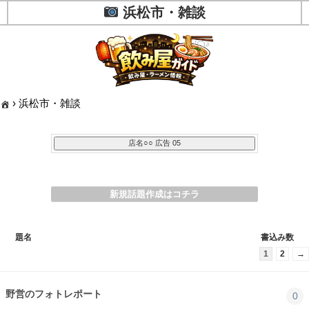
浜松市・雑談
›
浜松市・雑談
新規話題作成はコチラ
題名
書込み数
1
2
→
野営のフォトレポート
0