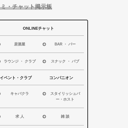
コミ・チャット掲示板
ONLINEチャット
居酒屋
BAR ・ バー
浜松市
浜松市
磐田市
磐田市
ラウンジ ・ クラブ
スナック ・ パブ
袋井市
袋井市
浜松市
浜松市
掛川市
掛川市
磐田市
磐田市
イベント・クラブ
コンパニオン
その他エリア
その他エリア
袋井市
袋井市
掛川市
掛川市
キャバクラ
スタイリッシュバ
ー・ホスト
その他エリア
その他エリア
浜松市
浜松市
磐田市
磐田市・袋井市・
求 人
雑 談
袋井市
掛川市
掛川市
浜松市
浜松市