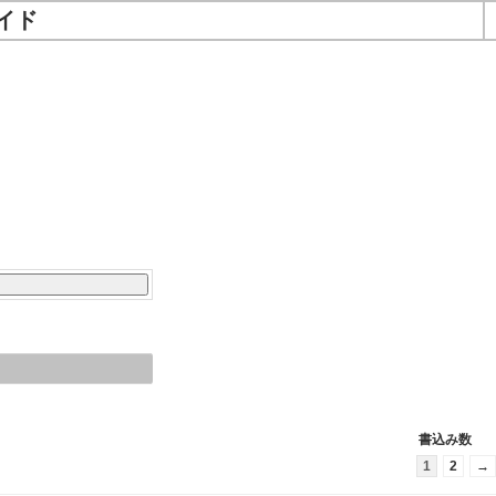
イド
書込み数
1
2
→