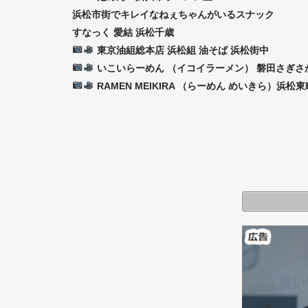
浜松市街でキレイなねぇちゃんがいるスナック
すなっく 愛結 浜松千歳
東京油組総本店 浜松組 油そば 浜松街中
いこいらーめん （イコイラーメン） 磐田さぎさ
RAMEN MEIKIRA （らーめん めいきら）浜松東