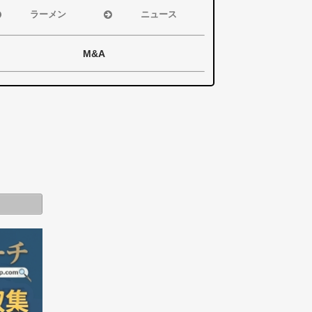
その他エリア
その他エリア
磐田市
磐田市
ラーメン
ニュース
袋井市
袋井市
浜松市
浜松市・磐田市
掛川市
掛川市
磐田市
袋井市・掛川市
M&A
その他エリア
総合
袋井市
県警事件・事故速
掛川市
報
その他エリア