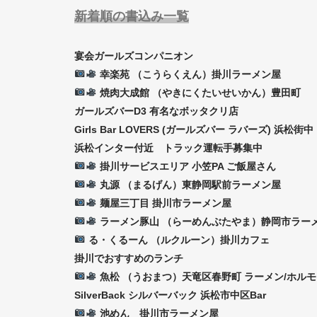
新着順の書込み一覧
宴会ガールズコンパニオン
幸楽苑 （こうらくえん）掛川ラーメン屋
焼肉大成館 （やきにくたいせいかん）豊田町
ガールズバーD3 有名なボッタクリ店
Girls Bar LOVERS (ガールズバー ラバーズ) 浜松街中
浜松インター付近 トラック運転手募集中
掛川サービスエリア 小笠PA ご飯屋さん
丸源 （まるげん）東静岡駅前ラーメン屋
麺屋三丁目 掛川市ラーメン屋
ラーメン豚山 （らーめんぶたやま）静岡市ラー
る・くるーん （ルクルーン）掛川カフェ
掛川でおすすめのランチ
魚松 （うおまつ）天竜区春野町 ラーメン/ホル
SilverBack シルバーバック 浜松市中区Bar
池めん 掛川市ラーメン屋