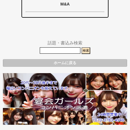
掛川市
掛川市
磐田市
市
M&A
その他エリア
総合
袋井市
袋井市・掛川
掛川市
市
その他エリア
県警事件・事
故速報
話題・書込み検索
ホームに戻る