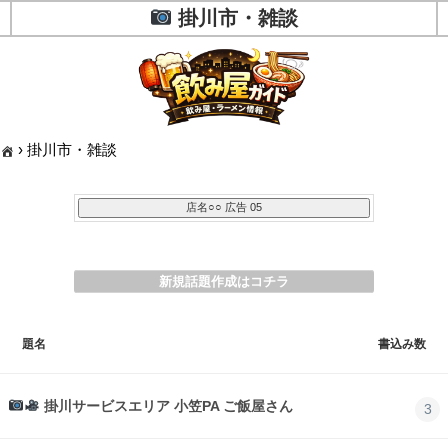
掛川市・雑談
›
掛川市・雑談
新規話題作成はコチラ
題名
書込み数
掛川サービスエリア 小笠PA ご飯屋さん
3