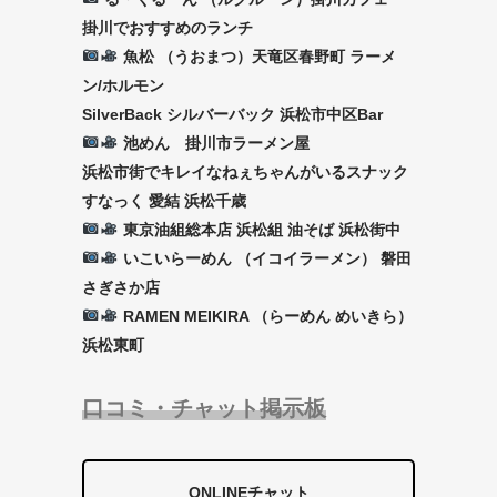
掛川でおすすめのランチ
魚松 （うおまつ）天竜区春野町 ラーメ
ン/ホルモン
SilverBack シルバーバック 浜松市中区Bar
池めん 掛川市ラーメン屋
浜松市街でキレイなねぇちゃんがいるスナック
すなっく 愛結 浜松千歳
東京油組総本店 浜松組 油そば 浜松街中
いこいらーめん （イコイラーメン） 磐田
さぎさか店
RAMEN MEIKIRA （らーめん めいきら）
浜松東町
口コミ・チャット掲示板
ONLINEチャット