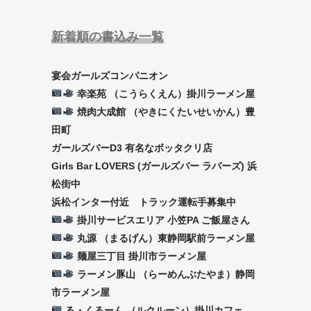
新着順の書込み一覧
宴会ガールズコンパニオン
幸楽苑 （こうらくえん）掛川ラーメン屋
焼肉大成館 （やきにくたいせいかん）豊
田町
ガールズバーD3 有名なボッタクリ店
Girls Bar LOVERS (ガールズバー ラバーズ) 浜
松街中
浜松インター付近 トラック運転手募集中
掛川サービスエリア 小笠PA ご飯屋さん
丸源 （まるげん）東静岡駅前ラーメン屋
麺屋三丁目 掛川市ラーメン屋
ラーメン豚山 （らーめんぶたやま）静岡
市ラーメン屋
る・くるーん （ルクルーン）掛川カフェ