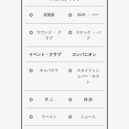
居酒屋
BAR ・ バー
浜松市
浜松市
磐田市
磐田市
ラウンジ ・ ク
スナック ・ パ
ラブ
ブ
袋井市
袋井市
掛川市
掛川市
浜松市
浜松市
その他エリア
その他エリア
磐田市
磐田市
イベント・クラブ
コンパニオン
袋井市
袋井市
掛川市
掛川市
キャバクラ
スタイリッシ
ュバー・ホス
その他エリア
その他エリア
浜松市
ト
磐田市
浜松市
袋井市
磐田市・袋井
求 人
雑 談
掛川市
市・掛川市
浜松市
浜松市
その他エリア
その他エリア
磐田市
磐田市
ラーメン
ニュース
袋井市
袋井市
浜松市
浜松市・磐田