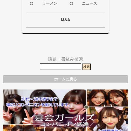
磐田市
磐田市
ラーメン
ニュース
袋井市
袋井市
浜松市
浜松市・磐田
掛川市
掛川市
磐田市
市
M&A
その他エリア
総合
袋井市
袋井市・掛川
掛川市
市
その他エリア
県警事件・事
故速報
話題・書込み検索
ホームに戻る