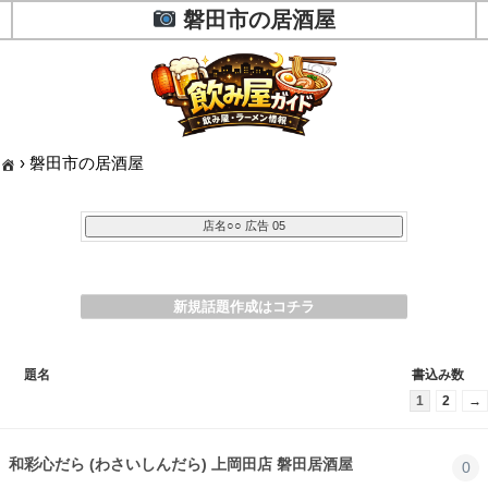
磐田市の居酒屋
›
磐田市の居酒屋
新規話題作成はコチラ
題名
書込み数
1
2
→
和彩心だら (わさいしんだら) 上岡田店 磐田居酒屋
0