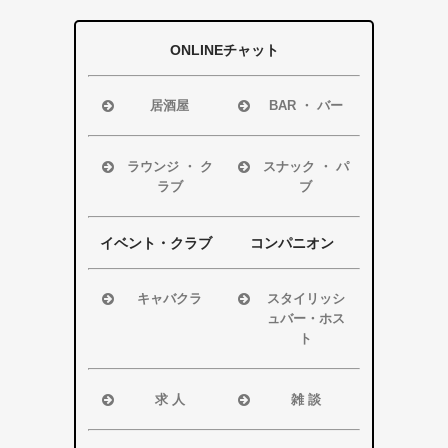
ONLINEチャット
居酒屋
BAR ・ バー
浜松市
浜松市
磐田市
磐田市
ラウンジ ・ ク
スナック ・ パ
ラブ
ブ
袋井市
袋井市
掛川市
掛川市
浜松市
浜松市
その他エリア
その他エリア
磐田市
磐田市
イベント・クラブ
コンパニオン
袋井市
袋井市
掛川市
掛川市
キャバクラ
スタイリッシ
ュバー・ホス
その他エリア
その他エリア
浜松市
ト
磐田市
浜松市
袋井市
磐田市・袋井
求 人
雑 談
掛川市
市・掛川市
浜松市
浜松市
その他エリア
その他エリア