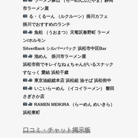
ラーメン豚山 （らーめんぶたやま）静岡
市ラーメン屋
る・くるーん （ルクルーン）掛川カフェ
掛川でおすすめのランチ
魚松 （うおまつ）天竜区春野町 ラーメ
ン/ホルモン
SilverBack シルバーバック 浜松市中区Bar
池めん 掛川市ラーメン屋
浜松市街でキレイなねぇちゃんがいるスナック
すなっく 愛結 浜松千歳
東京油組総本店 浜松組 油そば 浜松街中
いこいらーめん （イコイラーメン） 磐田
さぎさか店
RAMEN MEIKIRA （らーめん めいきら）
浜松東町
口コミ・チャット掲示板