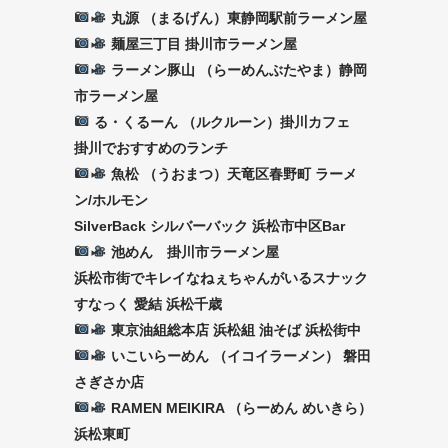
丸源 （まるげん）東静岡駅前ラーメン屋
麺屋三丁目 掛川市ラーメン屋
ラーメン豚山 （らーめんぶたやま）静岡
市ラーメン屋
る・くるーん （ルクルーン）掛川カフェ
掛川でおすすめのランチ
魚松 （うおまつ）天竜区春野町 ラーメ
ン/ホルモン
SilverBack シルバーバック 浜松市中区Bar
池めん 掛川市ラーメン屋
浜松市街でキレイなねぇちゃんがいるスナック
すなっく 愛結 浜松千歳
東京油組総本店 浜松組 油そば 浜松街中
いこいらーめん （イコイラーメン） 磐田
さぎさか店
RAMEN MEIKIRA （らーめん めいきら）
浜松東町