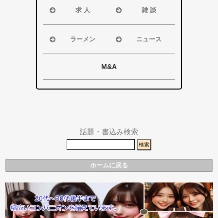
袋井市
磐田市・袋井
求 人
雑 談
掛川市
市・掛川市
浜松市
浜松市
その他エリア
その他エリア
磐田市
磐田市
ラーメン
ニュース
袋井市
袋井市
浜松市
浜松市・磐田
掛川市
掛川市
磐田市
市
M&A
その他エリア
総合
袋井市
袋井市・掛川
掛川市
市
その他エリア
県警事件・事
故速報
話題・書込み検索
ホームに戻る