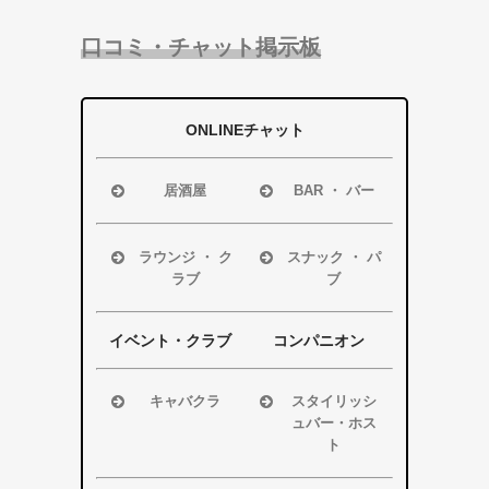
口コミ・チャット掲示板
ONLINEチャット
居酒屋
BAR ・ バー
浜松市
浜松市
磐田市
磐田市
ラウンジ ・ ク
スナック ・ パ
ラブ
ブ
袋井市
袋井市
掛川市
掛川市
浜松市
浜松市
その他エリア
その他エリア
磐田市
磐田市
イベント・クラブ
コンパニオン
袋井市
袋井市
掛川市
掛川市
キャバクラ
スタイリッシ
ュバー・ホス
その他エリア
その他エリア
浜松市
ト
磐田市
浜松市