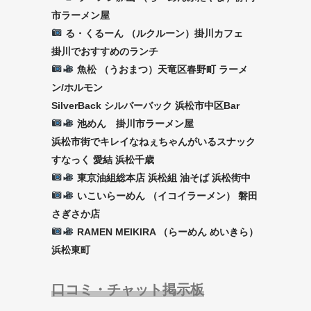
市ラーメン屋
る・くるーん （ルクルーン）掛川カフェ
掛川でおすすめのランチ
魚松 （うおまつ）天竜区春野町 ラーメ
ン/ホルモン
SilverBack シルバーバック 浜松市中区Bar
池めん 掛川市ラーメン屋
浜松市街でキレイなねぇちゃんがいるスナック
すなっく 愛結 浜松千歳
東京油組総本店 浜松組 油そば 浜松街中
いこいらーめん （イコイラーメン） 磐田
さぎさか店
RAMEN MEIKIRA （らーめん めいきら）
浜松東町
口コミ・チャット掲示板