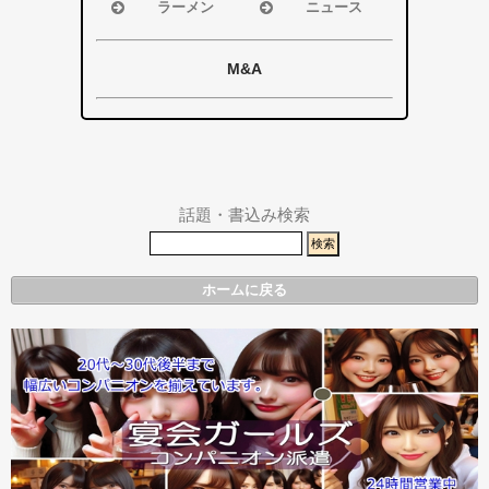
磐田市
磐田市
ラーメン
ニュース
袋井市
袋井市
浜松市
浜松市・磐田
掛川市
掛川市
磐田市
市
M&A
その他エリア
総合
袋井市
袋井市・掛川
掛川市
市
その他エリア
県警事件・事
故速報
話題・書込み検索
ホームに戻る