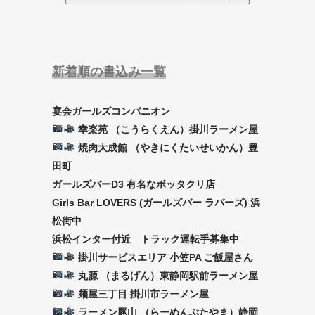
新着順の書込み一覧
宴会ガールズコンパニオン
幸楽苑 （こうらくえん）掛川ラーメン屋
焼肉大成館 （やきにくたいせいかん）豊
田町
ガールズバーD3 有名なボッタクリ店
Girls Bar LOVERS (ガールズバー ラバーズ) 浜
松街中
浜松インター付近 トラック運転手募集中
掛川サービスエリア 小笠PA ご飯屋さん
丸源 （まるげん）東静岡駅前ラーメン屋
麺屋三丁目 掛川市ラーメン屋
ラーメン豚山 （らーめんぶたやま）静岡