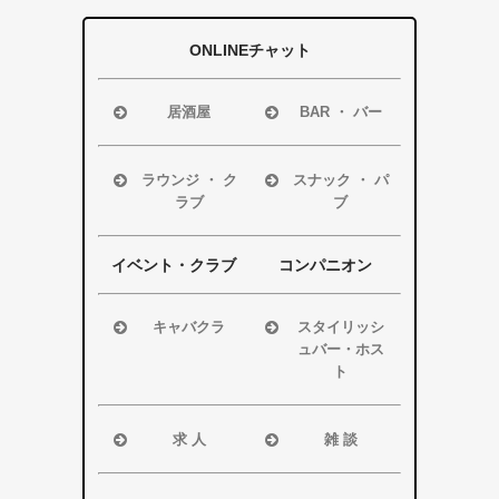
ONLINEチャット
居酒屋
BAR ・ バー
浜松市
浜松市
磐田市
磐田市
ラウンジ ・ ク
スナック ・ パ
ラブ
ブ
袋井市
袋井市
掛川市
掛川市
浜松市
浜松市
その他エリア
その他エリア
磐田市
磐田市
イベント・クラブ
コンパニオン
袋井市
袋井市
掛川市
掛川市
キャバクラ
スタイリッシ
ュバー・ホス
その他エリア
その他エリア
浜松市
ト
磐田市
浜松市
袋井市
磐田市・袋井
求 人
雑 談
掛川市
市・掛川市
浜松市
浜松市
その他エリア
その他エリア