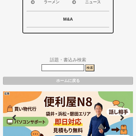
磐田市
磐田市
ラーメン
ニュース
袋井市
袋井市
浜松市
浜松市・磐田
掛川市
掛川市
磐田市
市
M&A
その他エリア
総合
袋井市
袋井市・掛川
掛川市
市
その他エリア
県警事件・事
故速報
話題・書込み検索
ホームに戻る