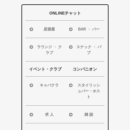
ONLINEチャット
居酒屋
BAR ・ バー
浜松市
浜松市
磐田市
磐田市
ラウンジ ・ ク
スナック ・ パ
ラブ
ブ
袋井市
袋井市
掛川市
掛川市
浜松市
浜松市
その他エリア
その他エリア
磐田市
磐田市
イベント・クラブ
コンパニオン
袋井市
袋井市
掛川市
掛川市
キャバクラ
スタイリッシ
ュバー・ホス
その他エリア
その他エリア
浜松市
ト
磐田市
浜松市
袋井市
磐田市・袋井
求 人
雑 談
掛川市
市・掛川市
浜松市
浜松市
その他エリア
その他エリア