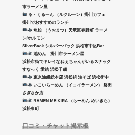
市ラーメン屋
る・くるーん （ルクルーン）掛川カフェ
掛川でおすすめのランチ
魚松 （うおまつ）天竜区春野町 ラーメ
ン/ホルモン
SilverBack シルバーバック 浜松市中区Bar
池めん 掛川市ラーメン屋
浜松市街でキレイなねぇちゃんがいるスナック
すなっく 愛結 浜松千歳
東京油組総本店 浜松組 油そば 浜松街中
いこいらーめん （イコイラーメン） 磐田
さぎさか店
RAMEN MEIKIRA （らーめん めいきら）
浜松東町
口コミ・チャット掲示板