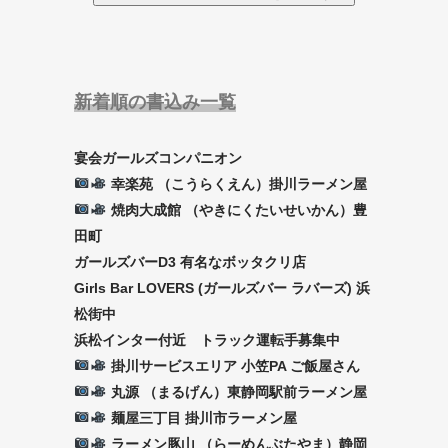
新着順の書込み一覧
宴会ガールズコンパニオン
幸楽苑 （こうらくえん）掛川ラーメン屋
焼肉大成館 （やきにくたいせいかん）豊
田町
ガールズバーD3 有名なボッタクリ店
Girls Bar LOVERS (ガールズバー ラバーズ) 浜
松街中
浜松インター付近 トラック運転手募集中
掛川サービスエリア 小笠PA ご飯屋さん
丸源 （まるげん）東静岡駅前ラーメン屋
麺屋三丁目 掛川市ラーメン屋
ラーメン豚山 （らーめんぶたやま）静岡