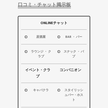
口コミ・チャット掲示板
ONLINEチャット
居酒屋
BAR ・ バー
浜松市
浜松市
磐田市
磐田市
ラウンジ ・ ク
スナック ・ パ
袋井市
袋井市
ラブ
ブ
掛川市
掛川市
浜松市
浜松市
その他エリ
その他エリ
磐田市
磐田市
イベント・クラ
コンパニオン
ア
ア
袋井市
袋井市
ブ
掛川市
掛川市
その他エリ
その他エリ
キャバクラ
スタイリッシ
ア
ア
ュバー・ホス
浜松市
ト
磐田市
浜松市