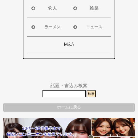
袋井市
磐田市・袋
求 人
雑 談
掛川市
井市・掛川
浜松市
浜松市
その他エリ
市
磐田市
磐田市
ア
ラーメン
ニュース
その他エリ
袋井市
袋井市
浜松市
浜松市・磐
ア
掛川市
掛川市
磐田市
田市
M&A
その他エリ
総合
袋井市
袋井市・掛
ア
掛川市
川市
その他エリ
県警事件・
ア
事故速報
話題・書込み検索
ホームに戻る