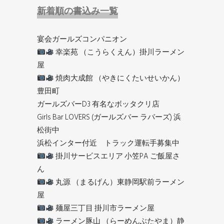
新着順の書込み一覧
宴会ガールズコンパニオン
幸楽苑 （こうらくえん）掛川ラーメン
屋
焼肉大成館 （やきにくたいせいかん）
豊田町
ガールズバーD3 有名なボッタクリ店
Girls Bar LOVERS (ガールズバー ラバーズ) 浜
松街中
浜松インター付近 トラック運転手募集中
掛川サービスエリア 小笠PA ご飯屋さ
ん
丸源 （まるげん）東静岡駅前ラーメン
屋
麺屋三丁目 掛川市ラーメン屋
ラーメン豚山 （らーめんぶたやま）静