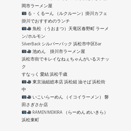
岡市ラーメン屋
る・くるーん （ルクルーン）掛川カフェ
掛川でおすすめのランチ
魚松 （うおまつ）天竜区春野町 ラーメ
ン/ホルモン
SilverBack シルバーバック 浜松市中区Bar
池めん 掛川市ラーメン屋
浜松市街でキレイなねぇちゃんがいるスナッ
ク
すなっく 愛結 浜松千歳
東京油組総本店 浜松組 油そば 浜松街
中
いこいらーめん （イコイラーメン） 磐
田さぎさか店
RAMEN MEIKIRA （らーめん めいきら）
浜松東町