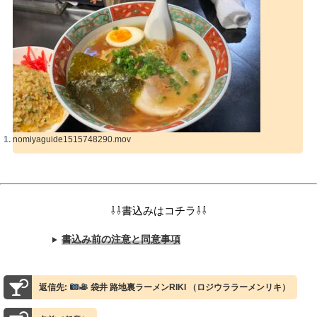
nomiyaguide1515748290.mov
⇩⇩書込みはコチラ⇩⇩
書込み前の注意と同意事項
返信先:
袋井 路地裏ラーメンRIKI （ロジウララーメンリキ）