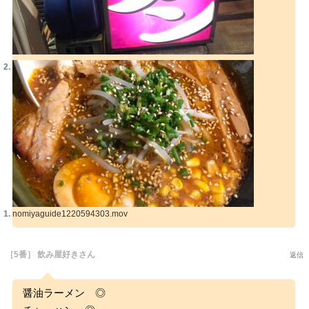
nomiyaguide1220594303.mov
［5番］ 飲み屋好きさん
返信
醤油ラーメン ◎