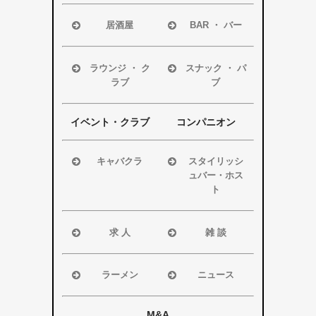
居酒屋
BAR ・ バー
浜松市
浜松市
磐田市
磐田市
ラウンジ ・ ク
スナック ・ パ
ラブ
ブ
袋井市
袋井市
掛川市
掛川市
浜松市
浜松市
その他エリア
その他エリア
磐田市
磐田市
イベント・クラブ
コンパニオン
袋井市
袋井市
掛川市
掛川市
キャバクラ
スタイリッシ
ュバー・ホス
その他エリア
その他エリア
浜松市
ト
磐田市
浜松市
袋井市
磐田市・袋井
求 人
雑 談
掛川市
市・掛川市
浜松市
浜松市
その他エリア
その他エリア
磐田市
磐田市
ラーメン
ニュース
袋井市
袋井市
浜松市
浜松市・磐田
掛川市
掛川市
磐田市
市
M&A