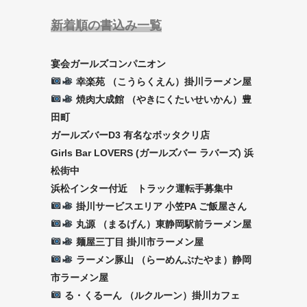
新着順の書込み一覧
宴会ガールズコンパニオン
幸楽苑 （こうらくえん）掛川ラーメン屋
焼肉大成館 （やきにくたいせいかん）豊
田町
ガールズバーD3 有名なボッタクリ店
Girls Bar LOVERS (ガールズバー ラバーズ) 浜
松街中
浜松インター付近 トラック運転手募集中
掛川サービスエリア 小笠PA ご飯屋さん
丸源 （まるげん）東静岡駅前ラーメン屋
麺屋三丁目 掛川市ラーメン屋
ラーメン豚山 （らーめんぶたやま）静岡
市ラーメン屋
る・くるーん （ルクルーン）掛川カフェ