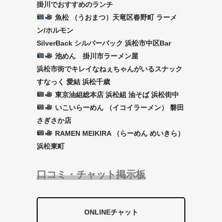
掛川でおすすめのランチ
魚松 （うおまつ）天竜区春野町 ラーメ
ン/ホルモン
SilverBack シルバーバック 浜松市中区Bar
池めん 掛川市ラーメン屋
浜松市街でキレイなねぇちゃんがいるスナック
すなっく 愛結 浜松千歳
東京油組総本店 浜松組 油そば 浜松街中
いこいらーめん （イコイラーメン） 磐田
さぎさか店
RAMEN MEIKIRA （らーめん めいきら）
浜松東町
口コミ・チャット掲示板
ONLINEチャット