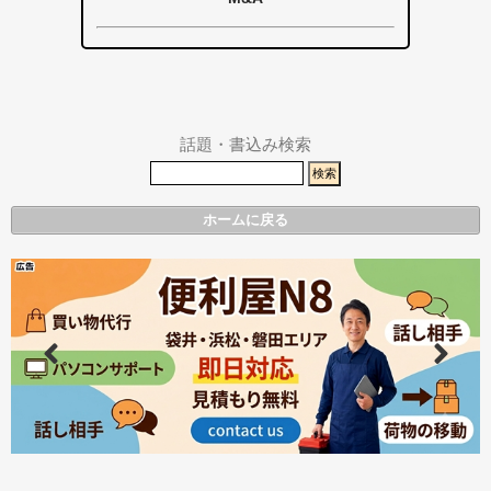
その他エリア
総合
袋井市
袋井市・掛川
掛川市
市
その他エリア
県警事件・事
故速報
話題・書込み検索
ホームに戻る