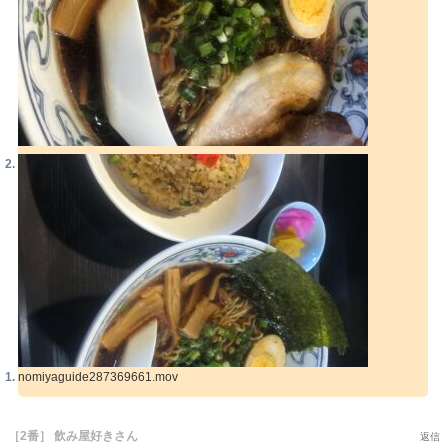
nomiyaguide287369661.mov
［2番］ 飲み屋好きさん
返信