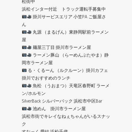
松街中
浜松インター付近 トラック運転手募集中
掛川サービスエリア 小笠PA ご飯屋さ
ん
丸源 （まるげん）東静岡駅前ラーメン
屋
麺屋三丁目 掛川市ラーメン屋
ラーメン豚山 （らーめんぶたやま）静
岡市ラーメン屋
る・くるーん （ルクルーン）掛川カフェ
掛川でおすすめのランチ
魚松 （うおまつ）天竜区春野町 ラーメ
ン/ホルモン
SilverBack シルバーバック 浜松市中区Bar
池めん 掛川市ラーメン屋
浜松市街でキレイなねぇちゃんがいるスナッ
ク
すなっく 愛結 浜松千歳