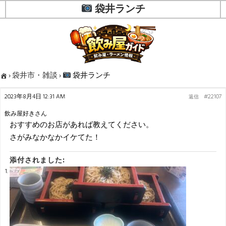
袋井ランチ
›
袋井市・雑談
›
袋井ランチ
2023年8月4日 12:31 AM
#22107
返信
飲み屋好きさん
おすすめのお店があれば教えてください。
さがみなかなかイケてた！
添付されました: