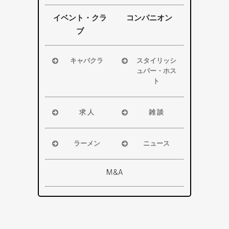
掛川市
掛川市
浜松市
浜松市
その他エリ
その他エリ
磐田市
磐田市
イベント・クラ
コンパニオン
ア
ア
袋井市
袋井市
ブ
掛川市
掛川市
その他エリ
その他エリ
キャバクラ
スタイリッシ
ア
ア
ュバー・ホス
浜松市
ト
磐田市
浜松市
袋井市
磐田市・袋
求 人
雑 談
掛川市
井市・掛川
浜松市
浜松市
その他エリ
市
磐田市
磐田市
ア
ラーメン
ニュース
その他エリ
袋井市
袋井市
浜松市
浜松市・磐
ア
掛川市
掛川市
磐田市
田市
M&A
その他エリ
総合
袋井市
袋井市・掛
ア
掛川市
川市
その他エリ
県警事件・
ア
事故速報