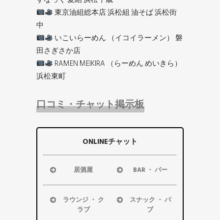
東京油組総本店 浜松組 油そば 浜松街
中
いこいらーめん （イコイラーメン） 磐
田さぎさか店
RAMEN MEIKIRA （らーめん めいきら）
浜松東町
口コミ・チャット掲示板
ONLINEチャット
居酒屋
BAR ・ バー
浜松市
浜松市
磐田市
磐田市
ラウンジ ・ ク
スナック ・ パ
袋井市
袋井市
ラブ
ブ