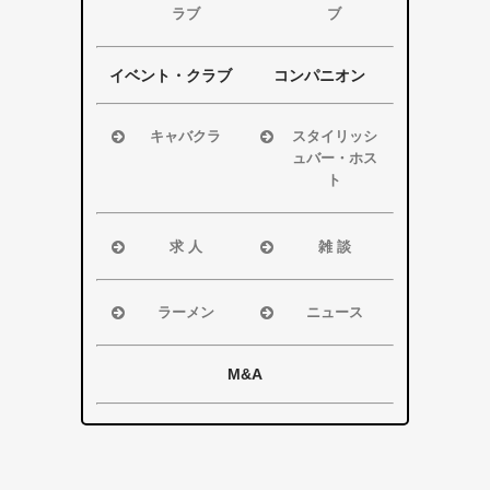
ラブ
ブ
袋井市
袋井市
掛川市
掛川市
浜松市
浜松市
その他エリア
その他エリア
磐田市
磐田市
イベント・クラブ
コンパニオン
袋井市
袋井市
掛川市
掛川市
キャバクラ
スタイリッシ
ュバー・ホス
その他エリア
その他エリア
浜松市
ト
磐田市
浜松市
袋井市
磐田市・袋井
求 人
雑 談
掛川市
市・掛川市
浜松市
浜松市
その他エリア
その他エリア
磐田市
磐田市
ラーメン
ニュース
袋井市
袋井市
浜松市
浜松市・磐田
掛川市
掛川市
磐田市
市
M&A
その他エリア
総合
袋井市
袋井市・掛川
掛川市
市
その他エリア
県警事件・事
故速報