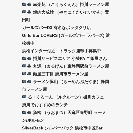
幸楽苑 （こうらくえん）掛川ラーメン屋
焼肉大成館 （やきにくたいせいかん）豊
田町
ガールズバーD3 有名なボッタクリ店
Girls Bar LOVERS (ガールズバー ラバーズ) 浜
松街中
浜松インター付近 トラック運転手募集中
掛川サービスエリア 小笠PA ご飯屋さん
丸源 （まるげん）東静岡駅前ラーメン屋
麺屋三丁目 掛川市ラーメン屋
ラーメン豚山 （らーめんぶたやま）静岡
市ラーメン屋
る・くるーん （ルクルーン）掛川カフェ
掛川でおすすめのランチ
魚松 （うおまつ）天竜区春野町 ラーメ
ン/ホルモン
SilverBack シルバーバック 浜松市中区Bar