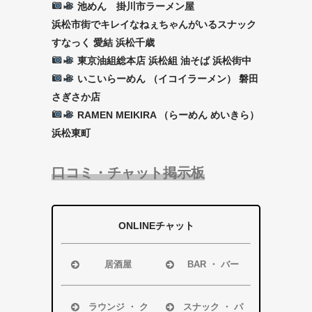
池めん 掛川市ラーメン屋
浜松市街でキレイなねぇちゃんがいるスナック
すなっく 愛結 浜松千歳
東京油組総本店 浜松組 油そば 浜松街中
いこいらーめん （イコイラーメン） 磐田
さぎさか店
RAMEN MEIKIRA （らーめん めいきら）
浜松東町
口コミ・チャット掲示板
ONLINEチャット
居酒屋
BAR ・ バー
浜松市
浜松市
磐田市
磐田市
ラウンジ ・ ク
スナック ・ パ