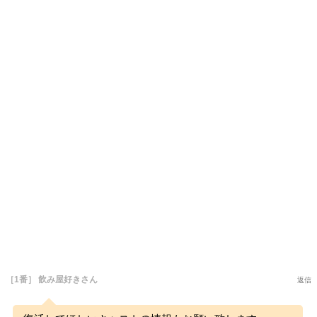
［1番］ 飲み屋好きさん
返信