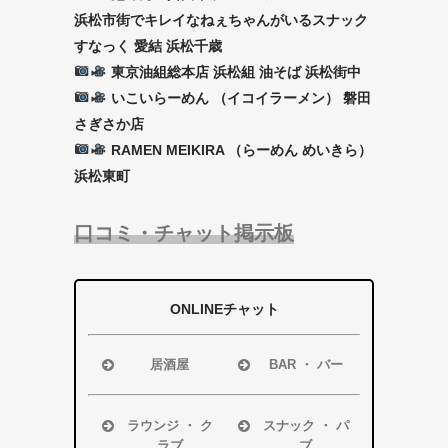
浜松市街でキレイなねぇちゃんがいるスナック
すなっく 愛結 浜松千歳
東京油組総本店 浜松組 油そば 浜松街中
いこいらーめん （イコイラーメン） 磐田
さぎさか店
RAMEN MEIKIRA （らーめん めいきら）
浜松東町
口コミ・チャット掲示板
ONLINEチャット
居酒屋
BAR ・ バー
浜松市
浜松市
磐田市
磐田市
ラウンジ ・ ク
スナック ・ パ
ラブ
ブ
袋井市
袋井市