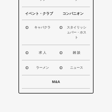
掛川市
掛川市
浜松市
浜松市
その他エリア
その他エリア
磐田市
磐田市
イベント・クラブ
コンパニオン
袋井市
袋井市
掛川市
掛川市
キャバクラ
スタイリッシ
ュバー・ホス
その他エリア
その他エリア
浜松市
ト
磐田市
浜松市
袋井市
磐田市・袋井
求 人
雑 談
掛川市
市・掛川市
浜松市
浜松市
その他エリア
その他エリア
磐田市
磐田市
ラーメン
ニュース
袋井市
袋井市
浜松市
浜松市・磐田
掛川市
掛川市
磐田市
市
M&A
その他エリア
総合
袋井市
袋井市・掛川
掛川市
市
その他エリア
県警事件・事
故速報