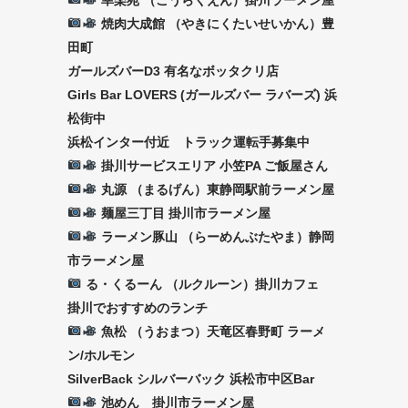
焼肉大成館 （やきにくたいせいかん）豊
田町
ガールズバーD3 有名なボッタクリ店
Girls Bar LOVERS (ガールズバー ラバーズ) 浜
松街中
浜松インター付近 トラック運転手募集中
掛川サービスエリア 小笠PA ご飯屋さん
丸源 （まるげん）東静岡駅前ラーメン屋
麺屋三丁目 掛川市ラーメン屋
ラーメン豚山 （らーめんぶたやま）静岡
市ラーメン屋
る・くるーん （ルクルーン）掛川カフェ
掛川でおすすめのランチ
魚松 （うおまつ）天竜区春野町 ラーメ
ン/ホルモン
SilverBack シルバーバック 浜松市中区Bar
池めん 掛川市ラーメン屋