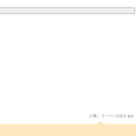
［1番］ ラーメン大好き
返信