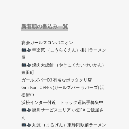
新着順の書込み一覧
宴会ガールズコンパニオン
幸楽苑 （こうらくえん）掛川ラーメン
屋
焼肉大成館 （やきにくたいせいかん）
豊田町
ガールズバーD3 有名なボッタクリ店
Girls Bar LOVERS (ガールズバー ラバーズ) 浜
松街中
浜松インター付近 トラック運転手募集中
掛川サービスエリア 小笠PA ご飯屋さ
ん
丸源 （まるげん）東静岡駅前ラーメン