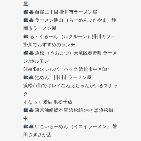
屋
麺屋三丁目 掛川市ラーメン屋
ラーメン豚山 （らーめんぶたやま）静
岡市ラーメン屋
る・くるーん （ルクルーン）掛川カフェ
掛川でおすすめのランチ
魚松 （うおまつ）天竜区春野町 ラーメ
ン/ホルモン
SilverBack シルバーバック 浜松市中区Bar
池めん 掛川市ラーメン屋
浜松市街でキレイなねぇちゃんがいるスナッ
ク
すなっく 愛結 浜松千歳
東京油組総本店 浜松組 油そば 浜松街
中
いこいらーめん （イコイラーメン） 磐
田さぎさか店