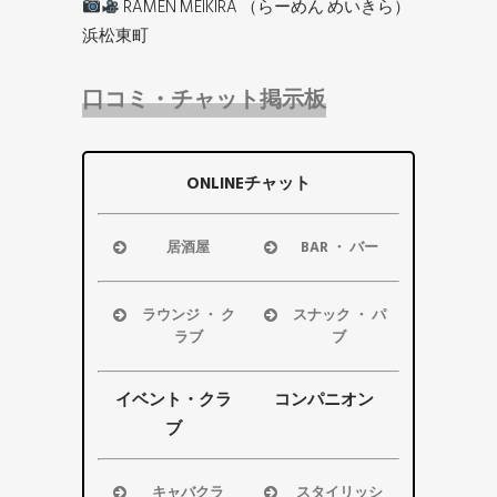
RAMEN MEIKIRA （らーめん めいきら）
浜松東町
口コミ・チャット掲示板
ONLINEチャット
居酒屋
BAR ・ バー
浜松市
浜松市
磐田市
磐田市
ラウンジ ・ ク
スナック ・ パ
袋井市
袋井市
ラブ
ブ
掛川市
掛川市
浜松市
浜松市
その他エリ
その他エリ
磐田市
磐田市
イベント・クラ
コンパニオン
ア
ア
袋井市
袋井市
ブ
掛川市
掛川市
その他エリ
その他エリ
キャバクラ
スタイリッシ