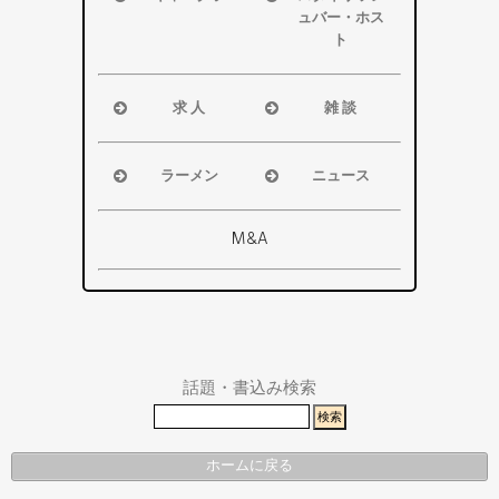
ア
ア
ュバー・ホス
浜松市
ト
磐田市
浜松市
袋井市
磐田市・袋
求 人
雑 談
掛川市
井市・掛川
浜松市
浜松市
その他エリ
市
磐田市
磐田市
ア
ラーメン
ニュース
その他エリ
袋井市
袋井市
浜松市
浜松市・磐
ア
掛川市
掛川市
磐田市
田市
M&A
その他エリ
総合
袋井市
袋井市・掛
ア
掛川市
川市
その他エリ
県警事件・
ア
事故速報
話題・書込み検索
ホームに戻る