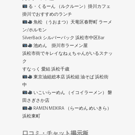
る・くるーん （ルクルーン）掛川カフェ
掛川でおすすめのランチ
魚松 （うおまつ）天竜区春野町 ラーメ
ン/ホルモン
SilverBack シルバーバック 浜松市中区Bar
池めん 掛川市ラーメン屋
浜松市街でキレイなねぇちゃんがいるスナッ
ク
すなっく 愛結 浜松千歳
東京油組総本店 浜松組 油そば 浜松街
中
いこいらーめん （イコイラーメン） 磐
田さぎさか店
RAMEN MEIKIRA （らーめん めいきら）
浜松東町
口コミ・チャット掲示板