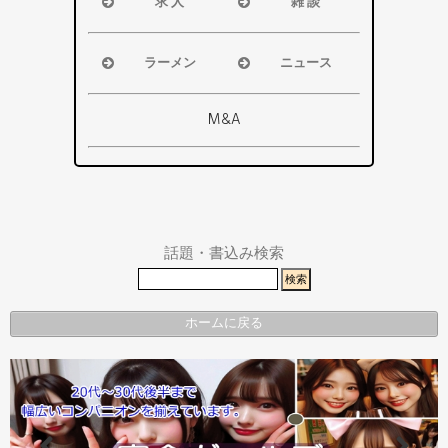
求 人
雑 談
掛川市
井市・掛川
浜松市
浜松市
その他エリ
市
磐田市
磐田市
ア
ラーメン
ニュース
その他エリ
袋井市
袋井市
浜松市
浜松市・磐
ア
掛川市
掛川市
磐田市
田市
M&A
その他エリ
総合
袋井市
袋井市・掛
ア
掛川市
川市
その他エリ
県警事件・
ア
事故速報
話題・書込み検索
ホームに戻る