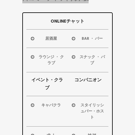
ONLINEチャット
居酒屋
BAR ・ バー
浜松市
浜松市
磐田市
磐田市
ラウンジ ・ ク
スナック ・ パ
袋井市
袋井市
ラブ
ブ
掛川市
掛川市
浜松市
浜松市
その他エリ
その他エリ
磐田市
磐田市
イベント・クラ
コンパニオン
ア
ア
袋井市
袋井市
ブ
掛川市
掛川市
その他エリ
その他エリ
キャバクラ
スタイリッシ
ア
ア
ュバー・ホス
浜松市
ト
磐田市
浜松市
袋井市
磐田市・袋