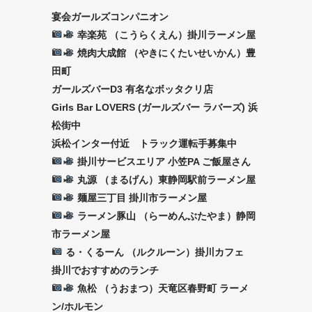
宴会ガールズコンパニオン
幸楽苑 （こうらくえん）掛川ラーメン屋
焼肉大成館 （やきにくたいせいかん）豊
田町
ガールズバーD3 有名なボッタクリ店
Girls Bar LOVERS (ガールズバー ラバーズ) 浜
松街中
浜松インター付近 トラック運転手募集中
掛川サービスエリア 小笠PA ご飯屋さん
丸源 （まるげん）東静岡駅前ラーメン屋
麺屋三丁目 掛川市ラーメン屋
ラーメン豚山 （らーめんぶたやま）静岡
市ラーメン屋
る・くるーん （ルクルーン）掛川カフェ
掛川でおすすめのランチ
魚松 （うおまつ）天竜区春野町 ラーメ
ン/ホルモン