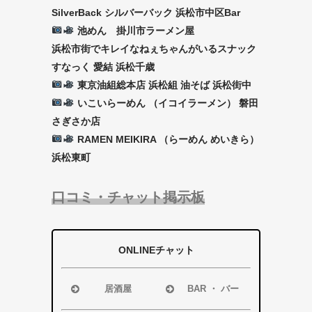
SilverBack シルバーバック 浜松市中区Bar
池めん 掛川市ラーメン屋
浜松市街でキレイなねぇちゃんがいるスナック
すなっく 愛結 浜松千歳
東京油組総本店 浜松組 油そば 浜松街中
いこいらーめん （イコイラーメン） 磐田
さぎさか店
RAMEN MEIKIRA （らーめん めいきら）
浜松東町
口コミ・チャット掲示板
ONLINEチャット
居酒屋
BAR ・ バー
浜松市
浜松市