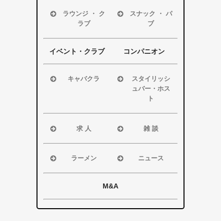
磐田市
磐田市
ラウンジ ・ ク
スナック ・ パ
ラブ
ブ
袋井市
袋井市
掛川市
掛川市
浜松市
浜松市
その他エリア
その他エリア
磐田市
磐田市
イベント・クラブ
コンパニオン
袋井市
袋井市
掛川市
掛川市
キャバクラ
スタイリッシ
ュバー・ホス
その他エリア
その他エリア
浜松市
ト
磐田市
浜松市
袋井市
磐田市・袋井
求 人
雑 談
掛川市
市・掛川市
浜松市
浜松市
その他エリア
その他エリア
磐田市
磐田市
ラーメン
ニュース
袋井市
袋井市
浜松市
浜松市・磐田
掛川市
掛川市
磐田市
市
M&A
その他エリア
総合
袋井市
袋井市・掛川
掛川市
市