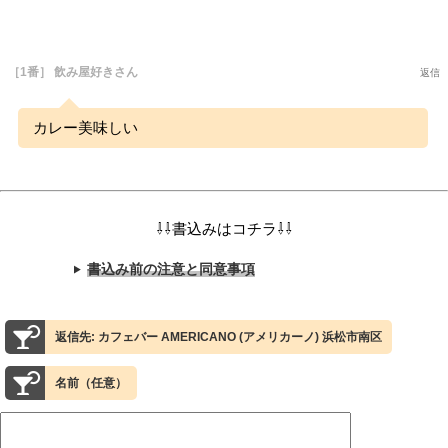
［1番］ 飲み屋好きさん
返信
カレー美味しい
⇩⇩書込みはコチラ⇩⇩
書込み前の注意と同意事項
返信先: カフェバー AMERICANO (アメリカーノ) 浜松市南区
名前（任意）