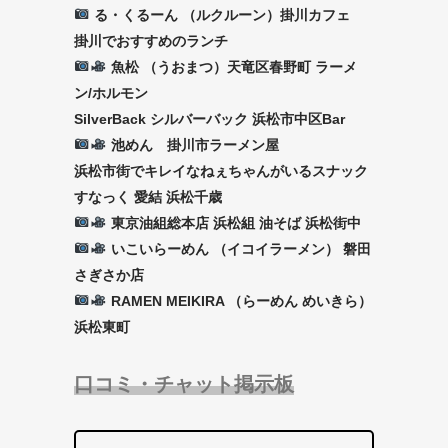
る・くるーん （ルクルーン）掛川カフェ
掛川でおすすめのランチ
魚松 （うおまつ）天竜区春野町 ラーメ
ン/ホルモン
SilverBack シルバーバック 浜松市中区Bar
池めん 掛川市ラーメン屋
浜松市街でキレイなねぇちゃんがいるスナック
すなっく 愛結 浜松千歳
東京油組総本店 浜松組 油そば 浜松街中
いこいらーめん （イコイラーメン） 磐田
さぎさか店
RAMEN MEIKIRA （らーめん めいきら）
浜松東町
口コミ・チャット掲示板