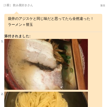
［1番］ 飲み屋好きさん
返信
袋井のアジスケと同じ味だと思ってたら全然違った！
ラーメン＋替玉
添付されました: