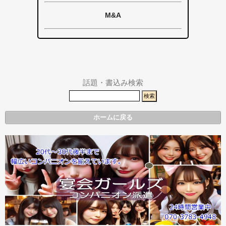
浜松市
浜松市・磐田
掛川市
掛川市
磐田市
市
M&A
その他エリア
総合
袋井市
袋井市・掛川
掛川市
市
その他エリア
県警事件・事
故速報
話題・書込み検索
ホームに戻る