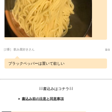
［2番］ 飲み屋好きさん
返信
ブラックペッパーは置いて欲しい
⇩⇩書込みはコチラ⇩⇩
書込み前の注意と同意事項