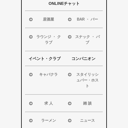
ONLINEチャット
居酒屋
BAR ・ バー
浜松市
浜松市
磐田市
磐田市
ラウンジ ・ ク
スナック ・ パ
ラブ
ブ
袋井市
袋井市
掛川市
掛川市
浜松市
浜松市
その他エリア
その他エリア
磐田市
磐田市
イベント・クラブ
コンパニオン
袋井市
袋井市
掛川市
掛川市
キャバクラ
スタイリッシ
ュバー・ホス
その他エリア
その他エリア
浜松市
ト
磐田市
浜松市
袋井市
磐田市・袋井
求 人
雑 談
掛川市
市・掛川市
浜松市
浜松市
その他エリア
その他エリア
磐田市
磐田市
ラーメン
ニュース
袋井市
袋井市