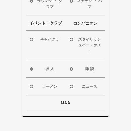
ラウンジ ・ ク
スナック ・ パ
ラブ
ブ
袋井市
袋井市
掛川市
掛川市
浜松市
浜松市
その他エリア
その他エリア
磐田市
磐田市
イベント・クラブ
コンパニオン
袋井市
袋井市
掛川市
掛川市
キャバクラ
スタイリッシ
ュバー・ホス
その他エリア
その他エリア
浜松市
ト
磐田市
浜松市
袋井市
磐田市・袋井
求 人
雑 談
掛川市
市・掛川市
浜松市
浜松市
その他エリア
その他エリア
磐田市
磐田市
ラーメン
ニュース
袋井市
袋井市
浜松市
浜松市・磐田
掛川市
掛川市
磐田市
市
M&A
その他エリア
総合
袋井市
袋井市・掛川
掛川市
市
その他エリア
県警事件・事