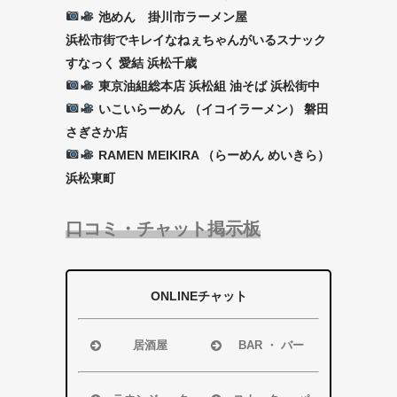
池めん 掛川市ラーメン屋
浜松市街でキレイなねぇちゃんがいるスナック
すなっく 愛結 浜松千歳
東京油組総本店 浜松組 油そば 浜松街中
いこいらーめん （イコイラーメン） 磐田
さぎさか店
RAMEN MEIKIRA （らーめん めいきら）
浜松東町
口コミ・チャット掲示板
ONLINEチャット
居酒屋
BAR ・ バー
浜松市
浜松市
磐田市
磐田市