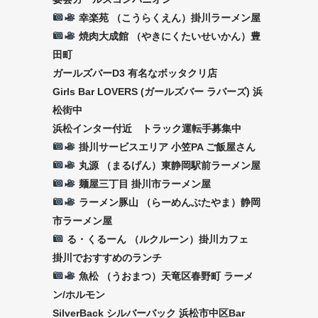
幸楽苑 （こうらくえん）掛川ラーメン屋
焼肉大成館 （やきにくたいせいかん）豊
田町
ガールズバーD3 有名なボッタクリ店
Girls Bar LOVERS (ガールズバー ラバーズ) 浜
松街中
浜松インター付近 トラック運転手募集中
掛川サービスエリア 小笠PA ご飯屋さん
丸源 （まるげん）東静岡駅前ラーメン屋
麺屋三丁目 掛川市ラーメン屋
ラーメン豚山 （らーめんぶたやま）静岡
市ラーメン屋
る・くるーん （ルクルーン）掛川カフェ
掛川でおすすめのランチ
魚松 （うおまつ）天竜区春野町 ラーメ
ン/ホルモン
SilverBack シルバーバック 浜松市中区Bar