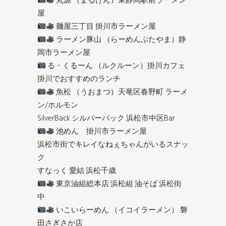
丸源 （まるげん）東静岡駅前ラーメン
屋
麺屋三丁目 掛川市ラーメン屋
ラーメン豚山 （らーめんぶたやま）静
岡市ラーメン屋
る・くるーん （ルクルーン）掛川カフェ
掛川でおすすめのランチ
魚松 （うおまつ）天竜区春野町 ラーメ
ン/ホルモン
SilverBack シルバーバック 浜松市中区Bar
池めん 掛川市ラーメン屋
浜松市街でキレイなねぇちゃんがいるスナッ
ク
すなっく 愛結 浜松千歳
東京油組総本店 浜松組 油そば 浜松街
中
いこいらーめん （イコイラーメン） 磐
田さぎさか店