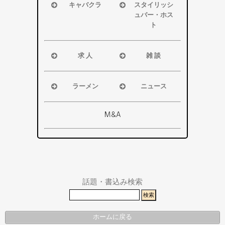
その他エリ
その他エリ
キャバクラ
スタイリッシ
ア
ア
ュバー・ホス
浜松市
ト
磐田市
浜松市
袋井市
磐田市・袋
求 人
雑 談
掛川市
井市・掛川
浜松市
浜松市
その他エリ
市
磐田市
磐田市
ア
ラーメン
ニュース
その他エリ
袋井市
袋井市
浜松市
浜松市・磐
ア
掛川市
掛川市
磐田市
田市
M&A
その他エリ
総合
袋井市
袋井市・掛
ア
掛川市
川市
その他エリ
県警事件・
ア
事故速報
話題・書込み検索
ホームに戻る