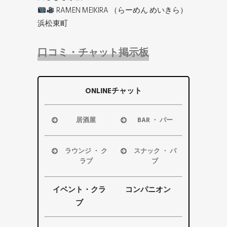
RAMEN MEIKIRA （らーめん めいきら）
浜松東町
口コミ・チャット掲示板
ONLINEチャット
居酒屋
BAR ・ バー
浜松市
浜松市
磐田市
磐田市
ラウンジ ・ ク
スナック ・ パ
袋井市
袋井市
ラブ
ブ
掛川市
掛川市
浜松市
浜松市
その他エリ
その他エリ
磐田市
磐田市
イベント・クラ
コンパニオン
ア
ア
袋井市
袋井市
ブ
掛川市
掛川市