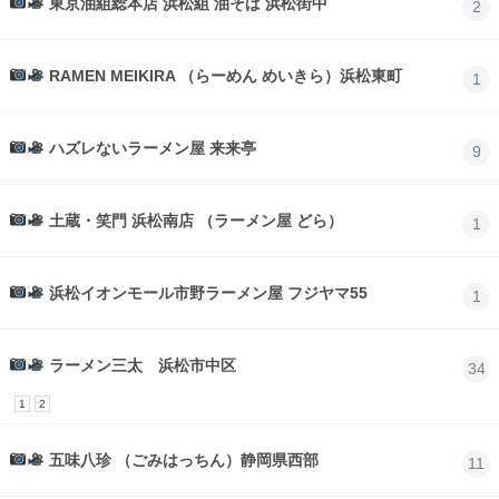
東京油組総本店 浜松組 油そば 浜松街中
2
RAMEN MEIKIRA （らーめん めいきら）浜松東町
1
ハズレないラーメン屋 来来亭
9
土蔵・笑門 浜松南店 （ラーメン屋 どら）
1
浜松イオンモール市野ラーメン屋 フジヤマ55
1
ラーメン三太 浜松市中区
34
1
2
五味八珍 （ごみはっちん）静岡県西部
11