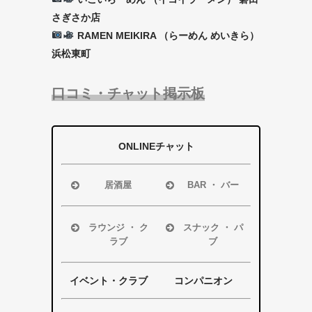
さぎさか店
RAMEN MEIKIRA （らーめん めいきら）
浜松東町
口コミ・チャット掲示板
ONLINEチャット
居酒屋
BAR ・ バー
浜松市
浜松市
磐田市
磐田市
ラウンジ ・ ク
スナック ・ パ
ラブ
ブ
袋井市
袋井市
掛川市
掛川市
浜松市
浜松市
その他エリア
その他エリア
磐田市
磐田市
イベント・クラブ
コンパニオン
袋井市
袋井市