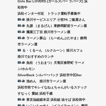
Girls Bar LOVERS (ガールズバー ラバーズ) 浜
松街中
浜松インター付近 トラック運転手募集中
掛川サービスエリア 小笠PA ご飯屋さん
丸源 （まるげん）東静岡駅前ラーメン屋
麺屋三丁目 掛川市ラーメン屋
ラーメン豚山 （らーめんぶたやま）静岡
市ラーメン屋
る・くるーん （ルクルーン）掛川カフェ
掛川でおすすめのランチ
魚松 （うおまつ）天竜区春野町 ラーメ
ン/ホルモン
SilverBack シルバーバック 浜松市中区Bar
池めん 掛川市ラーメン屋
浜松市街でキレイなねぇちゃんがいるスナック
すなっく 愛結 浜松千歳
東京油組総本店 浜松組 油そば 浜松街中
いこいらーめん （イコイラーメン） 磐田