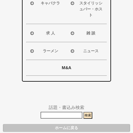
掛川市
掛川市
キャバクラ
スタイリッシ
ュバー・ホス
その他エリア
その他エリア
浜松市
ト
磐田市
浜松市
袋井市
磐田市・袋井
求 人
雑 談
掛川市
市・掛川市
浜松市
浜松市
その他エリア
その他エリア
磐田市
磐田市
ラーメン
ニュース
袋井市
袋井市
浜松市
浜松市・磐田
掛川市
掛川市
磐田市
市
M&A
その他エリア
総合
袋井市
袋井市・掛川
掛川市
市
その他エリア
県警事件・事
故速報
話題・書込み検索
ホームに戻る