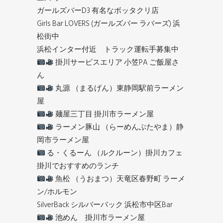
ガールズバーD3 有名なボッタクリ店
Girls Bar LOVERS (ガールズバー ラバーズ) 浜
松街中
浜松インター付近 トラック運転手募集中
掛川サービスエリア 小笠PA ご飯屋さ
ん
丸源 （まるげん）東静岡駅前ラーメン
屋
麺屋三丁目 掛川市ラーメン屋
ラーメン豚山 （らーめんぶたやま）静
岡市ラーメン屋
る・くるーん （ルクルーン）掛川カフェ
掛川でおすすめのランチ
魚松 （うおまつ）天竜区春野町 ラーメ
ン/ホルモン
SilverBack シルバーバック 浜松市中区Bar
池めん 掛川市ラーメン屋