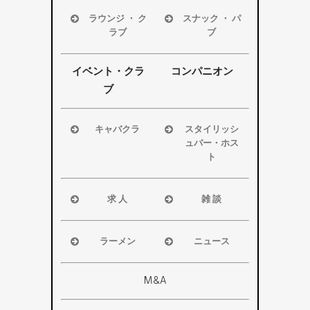
磐田市
磐田市
ラウンジ ・ ク
スナック ・ パ
袋井市
袋井市
ラブ
ブ
掛川市
掛川市
浜松市
浜松市
その他エリ
その他エリ
磐田市
磐田市
イベント・クラ
コンパニオン
ア
ア
袋井市
袋井市
ブ
掛川市
掛川市
その他エリ
その他エリ
キャバクラ
スタイリッシ
ア
ア
ュバー・ホス
浜松市
ト
磐田市
浜松市
袋井市
磐田市・袋
求 人
雑 談
掛川市
井市・掛川
浜松市
浜松市
その他エリ
市
磐田市
磐田市
ア
ラーメン
ニュース
その他エリ
袋井市
袋井市
浜松市
浜松市・磐
ア
掛川市
掛川市
磐田市
田市
M&A
その他エリ
総合
袋井市
袋井市・掛
ア