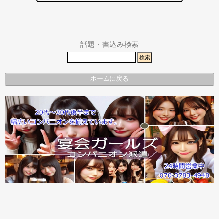
掛川市
川市
その他エリ
県警事件・
ア
事故速報
話題・書込み検索
ホームに戻る