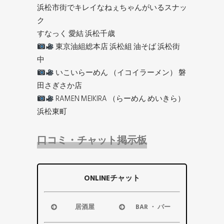
浜松市街でキレイなねぇちゃんがいるスナッ
ク
すなっく 愛結 浜松千歳
東京油組総本店 浜松組 油そば 浜松街
中
いこいらーめん （イコイラーメン） 磐
田さぎさか店
RAMEN MEIKIRA （らーめん めいきら）
浜松東町
口コミ・チャット掲示板
ONLINEチャット
居酒屋
BAR ・ バー
浜松市
浜松市