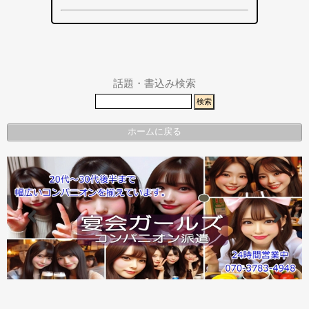
その他エリ
総合
袋井市
袋井市・掛
ア
掛川市
川市
その他エリ
県警事件・
ア
事故速報
話題・書込み検索
ホームに戻る