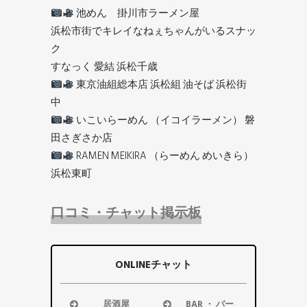
池めん 掛川市ラーメン屋
浜松市街でキレイなねぇちゃんがいるスナッ
ク
すなっく 愛結 浜松千歳
東京油組総本店 浜松組 油そば 浜松街
中
いこいらーめん （イコイラーメン） 磐
田さぎさか店
RAMEN MEIKIRA （らーめん めいきら）
浜松東町
口コミ・チャット掲示板
ONLINEチャット
居酒屋
BAR ・ バー