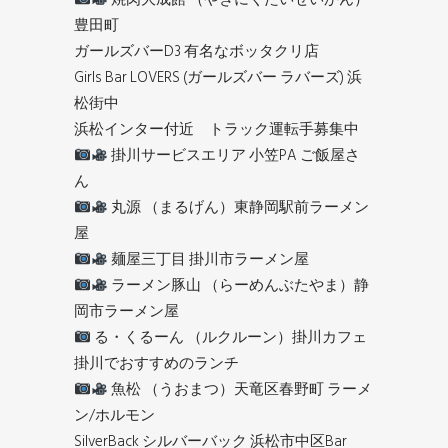
豊田町
ガールズバーD3 有名なボッタクリ店
Girls Bar LOVERS (ガールズバー ラバーズ) 浜
松街中
浜松インター付近 トラック運転手募集中
掛川サービスエリア 小笠PA ご飯屋さ
ん
丸源 （まるげん）東静岡駅前ラーメン
屋
麺屋三丁目 掛川市ラーメン屋
ラーメン豚山 （らーめんぶたやま）静
岡市ラーメン屋
る・くるーん （ルクルーン）掛川カフェ
掛川でおすすめのランチ
魚松 （うおまつ）天竜区春野町 ラーメ
ン/ホルモン
SilverBack シルバーバック 浜松市中区Bar