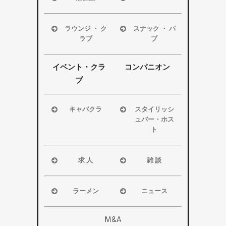
浜松市
浜松市
磐田市
磐田市
ラウンジ ・ ク
スナック ・ パ
袋井市
袋井市
ラブ
ブ
掛川市
掛川市
浜松市
浜松市
その他エリ
その他エリ
磐田市
磐田市
イベント・クラ
コンパニオン
ア
ア
袋井市
袋井市
ブ
掛川市
掛川市
その他エリ
その他エリ
キャバクラ
スタイリッシ
ア
ア
ュバー・ホス
浜松市
ト
磐田市
浜松市
袋井市
磐田市・袋
求 人
雑 談
掛川市
井市・掛川
浜松市
浜松市
その他エリ
市
磐田市
磐田市
ア
ラーメン
ニュース
その他エリ
袋井市
袋井市
浜松市
浜松市・磐
ア
掛川市
掛川市
磐田市
田市
M&A