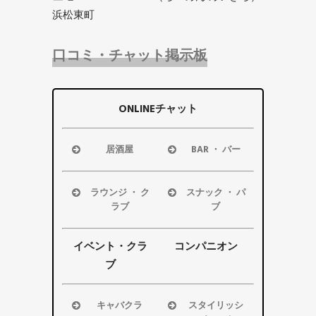
浜松東町
口コミ・チャット掲示板
ONLINEチャット
居酒屋
BAR ・ バー
浜松市
浜松市
磐田市
磐田市
ラウンジ ・ ク
スナック ・ パ
袋井市
袋井市
ラブ
ブ
掛川市
掛川市
浜松市
浜松市
その他エリ
その他エリ
磐田市
磐田市
イベント・クラ
コンパニオン
ア
ア
袋井市
袋井市
ブ
掛川市
掛川市
その他エリ
その他エリ
キャバクラ
スタイリッシ