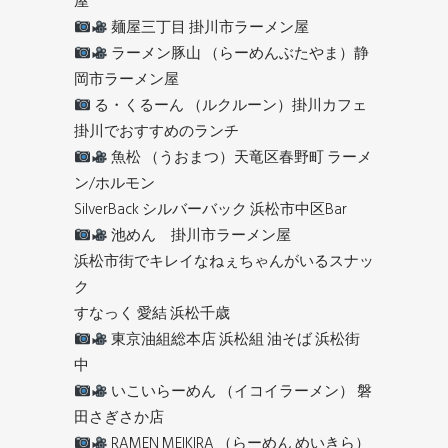
屋
麺屋三丁目 掛川市ラーメン屋
ラーメン豚山 （らーめんぶたやま）静
岡市ラーメン屋
る・くるーん （ルクルーン）掛川カフェ
掛川でおすすめのランチ
魚松 （うおまつ）天竜区春野町 ラーメ
ン/ホルモン
SilverBack シルバーバック 浜松市中区Bar
池めん 掛川市ラーメン屋
浜松市街でキレイなねぇちゃんがいるスナッ
ク
すなっく 愛結 浜松千歳
東京油組総本店 浜松組 油そば 浜松街
中
いこいらーめん （イコイラーメン） 磐
田さぎさか店
RAMEN MEIKIRA （らーめん めいきら）