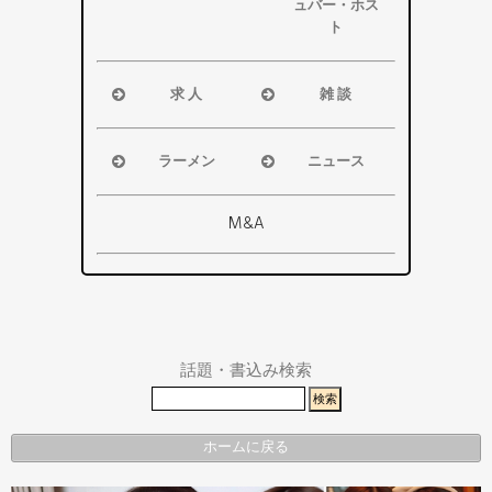
ア
ア
ュバー・ホス
浜松市
ト
磐田市
浜松市
袋井市
磐田市・袋
求 人
雑 談
掛川市
井市・掛川
浜松市
浜松市
その他エリ
市
磐田市
磐田市
ア
ラーメン
ニュース
その他エリ
袋井市
袋井市
浜松市
浜松市・磐
ア
掛川市
掛川市
磐田市
田市
M&A
その他エリ
総合
袋井市
袋井市・掛
ア
掛川市
川市
その他エリ
県警事件・
ア
事故速報
話題・書込み検索
ホームに戻る