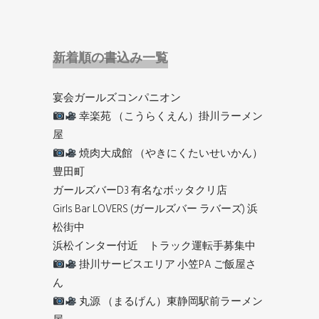
新着順の書込み一覧
宴会ガールズコンパニオン
幸楽苑 （こうらくえん）掛川ラーメン
屋
焼肉大成館 （やきにくたいせいかん）
豊田町
ガールズバーD3 有名なボッタクリ店
Girls Bar LOVERS (ガールズバー ラバーズ) 浜
松街中
浜松インター付近 トラック運転手募集中
掛川サービスエリア 小笠PA ご飯屋さ
ん
丸源 （まるげん）東静岡駅前ラーメン