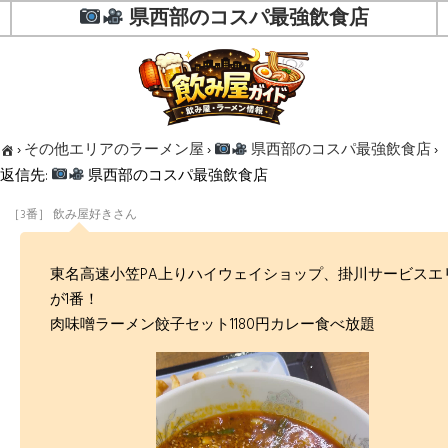
県西部のコスパ最強飲食店
›
その他エリアのラーメン屋
›
県西部のコスパ最強飲食店
›
返信先:
県西部のコスパ最強飲食店
［3番］ 飲み屋好きさん
東名高速小笠PA上りハイウェイショップ、掛川サービスエ
が1番！
肉味噌ラーメン餃子セット1180円カレー食べ放題