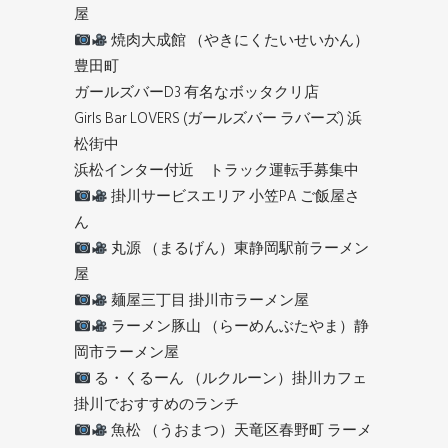
屋
焼肉大成館 （やきにくたいせいかん）
豊田町
ガールズバーD3 有名なボッタクリ店
Girls Bar LOVERS (ガールズバー ラバーズ) 浜
松街中
浜松インター付近 トラック運転手募集中
掛川サービスエリア 小笠PA ご飯屋さ
ん
丸源 （まるげん）東静岡駅前ラーメン
屋
麺屋三丁目 掛川市ラーメン屋
ラーメン豚山 （らーめんぶたやま）静
岡市ラーメン屋
る・くるーん （ルクルーン）掛川カフェ
掛川でおすすめのランチ
魚松 （うおまつ）天竜区春野町 ラーメ