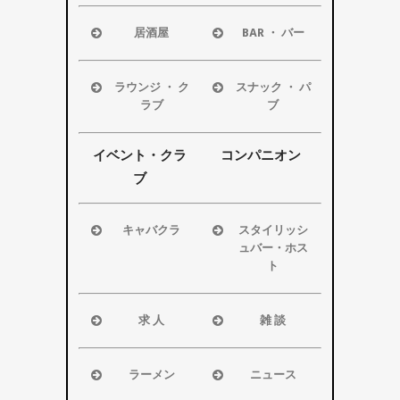
居酒屋
BAR ・ バー
浜松市
浜松市
磐田市
磐田市
ラウンジ ・ ク
スナック ・ パ
袋井市
袋井市
ラブ
ブ
掛川市
掛川市
浜松市
浜松市
その他エリ
その他エリ
磐田市
磐田市
イベント・クラ
コンパニオン
ア
ア
袋井市
袋井市
ブ
掛川市
掛川市
その他エリ
その他エリ
キャバクラ
スタイリッシ
ア
ア
ュバー・ホス
浜松市
ト
磐田市
浜松市
袋井市
磐田市・袋
求 人
雑 談
掛川市
井市・掛川
浜松市
浜松市
その他エリ
市
磐田市
磐田市
ア
ラーメン
ニュース
その他エリ
袋井市
袋井市