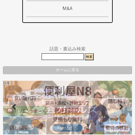
浜松市
浜松市・磐
ア
掛川市
掛川市
磐田市
田市
M&A
その他エリ
総合
袋井市
袋井市・掛
ア
掛川市
川市
その他エリ
県警事件・
ア
事故速報
話題・書込み検索
ホームに戻る