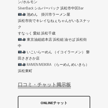
ン/ホルモン
SilverBack シルバーバック 浜松市中区Bar
池めん 掛川市ラーメン屋
浜松市街でキレイなねぇちゃんがいるスナッ
ク
すなっく 愛結 浜松千歳
東京油組総本店 浜松組 油そば 浜松街
中
いこいらーめん （イコイラーメン） 磐
田さぎさか店
RAMEN MEIKIRA （らーめん めいきら）
浜松東町
口コミ・チャット掲示板
ONLINEチャット