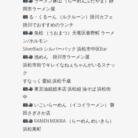
ラーメン豚山 （らーめんぶたやま）静
岡市ラーメン屋
る・くるーん （ルクルーン）掛川カフェ
掛川でおすすめのランチ
魚松 （うおまつ）天竜区春野町 ラーメ
ン/ホルモン
SilverBack シルバーバック 浜松市中区Bar
池めん 掛川市ラーメン屋
浜松市街でキレイなねぇちゃんがいるスナッ
ク
すなっく 愛結 浜松千歳
東京油組総本店 浜松組 油そば 浜松街
中
いこいらーめん （イコイラーメン） 磐
田さぎさか店
RAMEN MEIKIRA （らーめん めいきら）
浜松東町