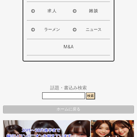
浜松市
袋井市
磐田市・袋
求 人
雑 談
掛川市
井市・掛川
浜松市
浜松市
その他エリ
市
磐田市
磐田市
ア
ラーメン
ニュース
その他エリ
袋井市
袋井市
浜松市
浜松市・磐
ア
掛川市
掛川市
磐田市
田市
M&A
その他エリ
総合
袋井市
袋井市・掛
ア
掛川市
川市
その他エリ
県警事件・
ア
事故速報
話題・書込み検索
ホームに戻る