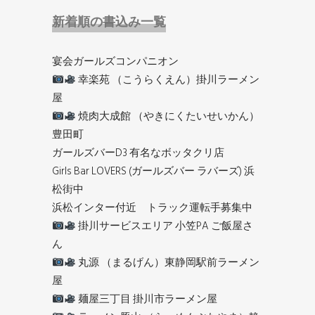
新着順の書込み一覧
宴会ガールズコンパニオン
幸楽苑 （こうらくえん）掛川ラーメン
屋
焼肉大成館 （やきにくたいせいかん）
豊田町
ガールズバーD3 有名なボッタクリ店
Girls Bar LOVERS (ガールズバー ラバーズ) 浜
松街中
浜松インター付近 トラック運転手募集中
掛川サービスエリア 小笠PA ご飯屋さ
ん
丸源 （まるげん）東静岡駅前ラーメン
屋
麺屋三丁目 掛川市ラーメン屋