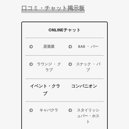
口コミ・チャット掲示板
ONLINEチャット
居酒屋
BAR ・ バー
浜松市
浜松市
磐田市
磐田市
ラウンジ ・ ク
スナック ・ パ
袋井市
袋井市
ラブ
ブ
掛川市
掛川市
浜松市
浜松市
その他エリ
その他エリ
磐田市
磐田市
イベント・クラ
コンパニオン
ア
ア
袋井市
袋井市
ブ
掛川市
掛川市
その他エリ
その他エリ
キャバクラ
スタイリッシ
ア
ア
ュバー・ホス
浜松市
ト
磐田市