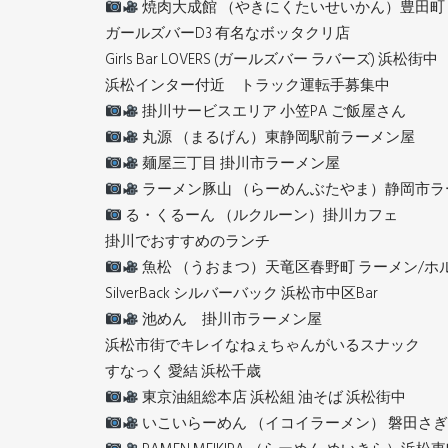
焼肉大成館 （やきにくたいせいかん）豊田町
ガールズバーD3 有名なボッタクリ店
Girls Bar LOVERS (ガールズバー ラバーズ) 浜松街中
浜松インター付近 トラック運転手募集中
掛川サービスエリア 小笠PA ご飯屋さん
丸源 （まるげん）東静岡駅前ラーメン屋
麺屋三丁目 掛川市ラーメン屋
ラーメン豚山 （らーめんぶたやま）静岡市ラ
る・くるーん （ルクルーン）掛川カフェ
掛川でおすすめのランチ
魚松 （うおまつ）天竜区春野町 ラーメン/ホ
SilverBack シルバーバック 浜松市中区Bar
池めん 掛川市ラーメン屋
浜松市街でキレイなねぇちゃんがいるスナック
すなっく 愛結 浜松千歳
東京油組総本店 浜松組 油そば 浜松街中
いこいらーめん （イコイラーメン） 磐田さ