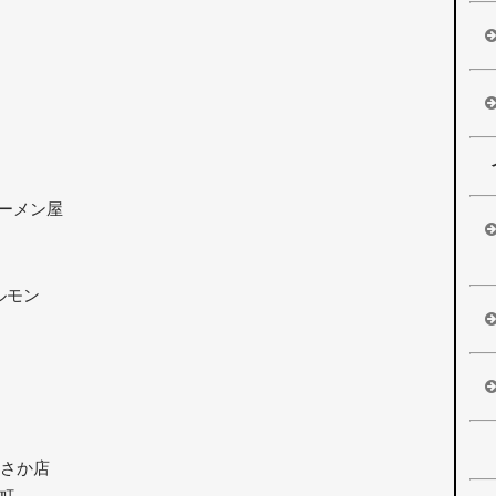
ーメン屋
ルモン
ぎさか店