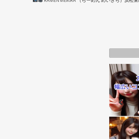
RAMEN MEIKIRA （らーめん めいきら）浜松