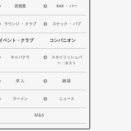
居酒屋
BAR ・ バー
浜松市
浜松市
磐田市
磐田市
ラウンジ ・ クラブ
スナック ・ パブ
袋井市
袋井市
浜松市
浜松市
掛川市
掛川市
磐田市
磐田市
イベント・クラブ
コンパニオン
その他エリア
その他エリア
袋井市
袋井市
掛川市
掛川市
キャバクラ
スタイリッシュバ
その他エリア
その他エリア
ー・ホスト
浜松市
浜松市
磐田市
磐田市・袋井
袋井市
求 人
雑 談
市・掛川市
掛川市
浜松市
浜松市
その他エリア
その他エリア
磐田市
磐田市
ラーメン
ニュース
袋井市
袋井市
浜松市
浜松市・磐田市
掛川市
掛川市
磐田市
袋井市・掛川市
M&A
その他エリア
総合
袋井市
県警事件・事故
掛川市
速報