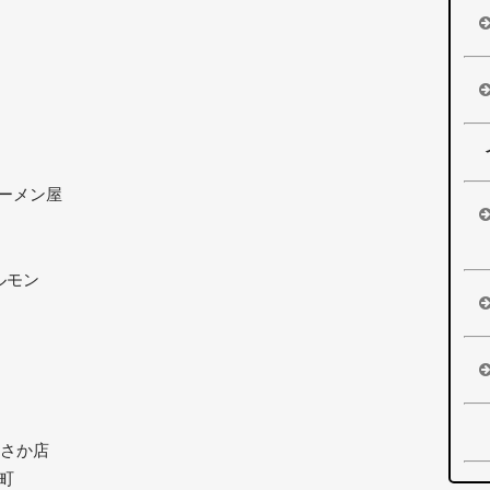
ーメン屋
ルモン
ぎさか店
東町