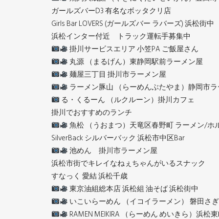
ガールズバーD3 有名なボッタクリ店
Girls Bar LOVERS (ガールズバー ラバーズ) 浜松街中
浜松インター付近 トラック運転手募集中
掛川サービスエリア 小笠PA ご飯屋さん
丸源 （まるげん）東静岡駅前ラーメン屋
麺屋三丁目 掛川市ラーメン屋
ラーメン豚山 （らーめんぶたやま）静岡市ラ
る・くるーん （ルクルーン）掛川カフェ
掛川でおすすめのランチ
魚松 （うおまつ）天竜区春野町 ラーメン/ホ
SilverBack シルバーバック 浜松市中区Bar
池めん 掛川市ラーメン屋
浜松市街でキレイなねぇちゃんがいるスナック
すなっく 愛結 浜松千歳
東京油組総本店 浜松組 油そば 浜松街中
いこいらーめん （イコイラーメン） 磐田さ
RAMEN MEIKIRA （らーめん めいきら）浜松