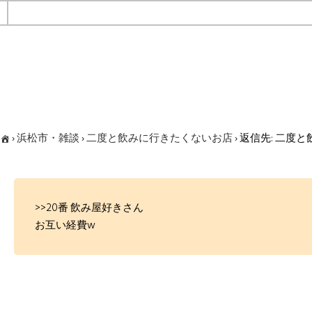
›
浜松市・雑談
›
二度と飲みに行きたくないお店
›
返信先: 二度
>>20番 飲み屋好きさん
お互い経費w