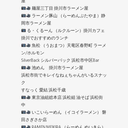
屋
麺屋三丁目 掛川市ラーメン屋
ラーメン豚山 （らーめんぶたやま）静
岡市ラーメン屋
る・くるーん （ルクルーン）掛川カフェ
掛川でおすすめのランチ
魚松 （うおまつ）天竜区春野町 ラーメ
ン/ホルモン
SilverBack シルバーバック 浜松市中区Bar
池めん 掛川市ラーメン屋
浜松市街でキレイなねぇちゃんがいるスナッ
ク
すなっく 愛結 浜松千歳
東京油組総本店 浜松組 油そば 浜松街
中
いこいらーめん （イコイラーメン） 磐
田さぎさか店
RAMEN MEIKIRA （らーめん めいきら）