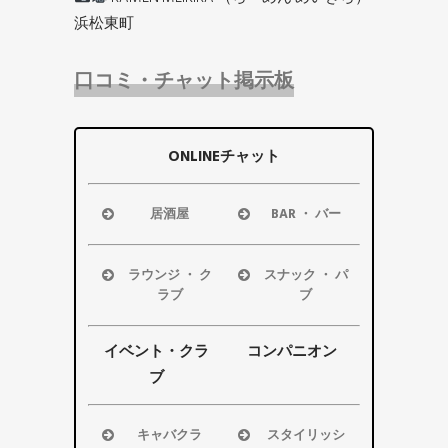
浜松東町
口コミ・チャット掲示板
ONLINEチャット
居酒屋
BAR ・ バー
浜松市
浜松市
磐田市
磐田市
ラウンジ ・ ク
スナック ・ パ
袋井市
袋井市
ラブ
ブ
掛川市
掛川市
浜松市
浜松市
その他エリ
その他エリ
磐田市
磐田市
イベント・クラ
コンパニオン
ア
ア
袋井市
袋井市
ブ
掛川市
掛川市
その他エリ
その他エリ
キャバクラ
スタイリッシ