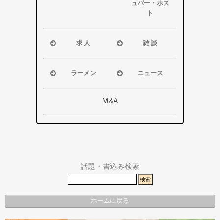
ア
ア
ュバー・ホス
浜松市
ト
磐田市
浜松市
袋井市
磐田市・袋
求 人
雑 談
掛川市
井市・掛川
浜松市
浜松市
その他エリ
市
磐田市
磐田市
ア
ラーメン
ニュース
その他エリ
袋井市
袋井市
浜松市
浜松市・磐
ア
掛川市
掛川市
磐田市
田市
M&A
その他エリ
総合
袋井市
袋井市・掛
ア
掛川市
川市
その他エリ
県警事件・
ア
事故速報
話題・書込み検索
ホームに戻る