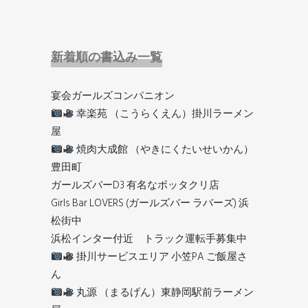
新着順の書込み一覧
宴会ガールズコンパニオン
幸楽苑 （こうらくえん）掛川ラーメン
屋
焼肉大成館 （やきにくたいせいかん）
豊田町
ガールズバーD3 有名なボッタクリ店
Girls Bar LOVERS (ガールズバー ラバーズ) 浜
松街中
浜松インター付近 トラック運転手募集中
掛川サービスエリア 小笠PA ご飯屋さ
ん
丸源 （まるげん）東静岡駅前ラーメン