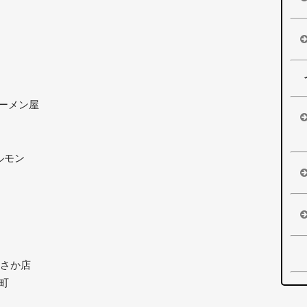
ーメン屋
ルモン
ぎさか店
東町