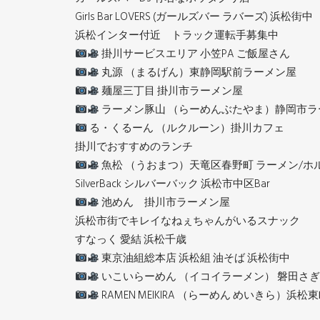
Girls Bar LOVERS (ガールズバー ラバーズ) 浜松街中
浜松インター付近 トラック運転手募集中
掛川サービスエリア 小笠PA ご飯屋さん
丸源 （まるげん）東静岡駅前ラーメン屋
麺屋三丁目 掛川市ラーメン屋
ラーメン豚山 （らーめんぶたやま）静岡市ラ
る・くるーん （ルクルーン）掛川カフェ
掛川でおすすめのランチ
魚松 （うおまつ）天竜区春野町 ラーメン/ホ
SilverBack シルバーバック 浜松市中区Bar
池めん 掛川市ラーメン屋
浜松市街でキレイなねぇちゃんがいるスナック
すなっく 愛結 浜松千歳
東京油組総本店 浜松組 油そば 浜松街中
いこいらーめん （イコイラーメン） 磐田さ
RAMEN MEIKIRA （らーめん めいきら）浜松