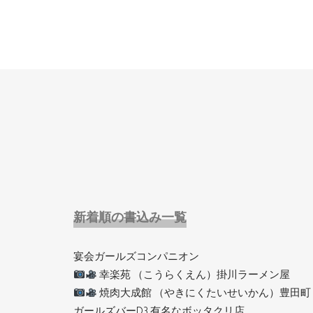
新着順の書込み一覧
宴会ガールズコンパニオン
幸楽苑 （こうらくえん）掛川ラーメン屋
焼肉大成館 （やきにくたいせいかん）豊田町
ガールズバーD3 有名なボッタクリ店