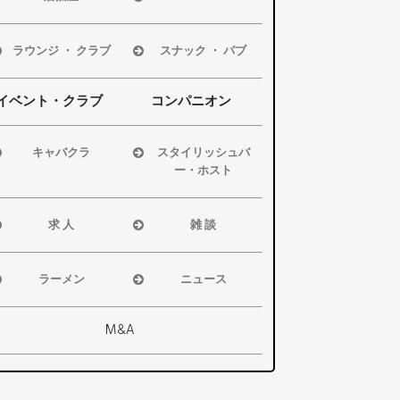
浜松市
浜松市
磐田市
磐田市
ラウンジ ・ クラブ
スナック ・ パブ
袋井市
袋井市
浜松市
浜松市
掛川市
掛川市
磐田市
磐田市
イベント・クラブ
コンパニオン
その他エリア
その他エリア
袋井市
袋井市
掛川市
掛川市
キャバクラ
スタイリッシュバ
その他エリア
その他エリア
ー・ホスト
浜松市
浜松市
磐田市
磐田市・袋井
袋井市
求 人
雑 談
市・掛川市
掛川市
浜松市
浜松市
その他エリア
その他エリア
磐田市
磐田市
ラーメン
ニュース
袋井市
袋井市
浜松市
浜松市・磐田市
掛川市
掛川市
磐田市
袋井市・掛川市
M&A
その他エリア
総合
袋井市
県警事件・事故
掛川市
速報
その他エリア