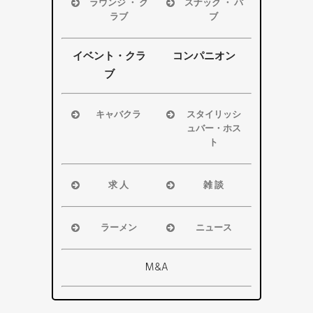
ラウンジ ・ ク
スナック ・ パ
袋井市
袋井市
ラブ
ブ
掛川市
掛川市
浜松市
浜松市
その他エリ
その他エリ
磐田市
磐田市
イベント・クラ
コンパニオン
ア
ア
袋井市
袋井市
ブ
掛川市
掛川市
その他エリ
その他エリ
キャバクラ
スタイリッシ
ア
ア
ュバー・ホス
浜松市
ト
磐田市
浜松市
袋井市
磐田市・袋
求 人
雑 談
掛川市
井市・掛川
浜松市
浜松市
その他エリ
市
磐田市
磐田市
ア
ラーメン
ニュース
その他エリ
袋井市
袋井市
浜松市
浜松市・磐
ア
掛川市
掛川市
磐田市
田市
M&A
その他エリ
総合
袋井市
袋井市・掛
ア
掛川市
川市