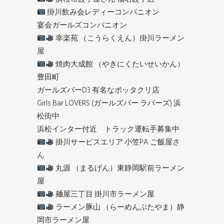
掛川飲み会レディーコンパニオン
宴会ガールズコンパニオン
幸楽苑 （こうらくえん）掛川ラーメン
屋
焼肉大成館 （やきにくたいせいかん）
豊田町
ガールズバーD3 有名なボッタクリ店
Girls Bar LOVERS (ガールズバー ラバーズ) 浜
松街中
浜松インター付近 トラック運転手募集中
掛川サービスエリア 小笠PA ご飯屋さ
ん
丸源 （まるげん）東静岡駅前ラーメン
屋
麺屋三丁目 掛川市ラーメン屋
ラーメン豚山 （らーめんぶたやま）静
岡市ラーメン屋