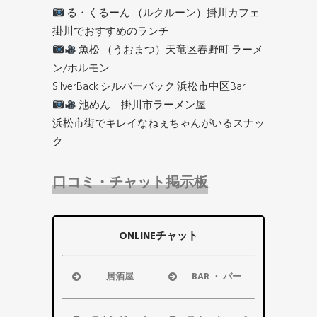
る・くるーん （ルクルーン）掛川カフェ
掛川でおすすめのランチ
魚松 （うおまつ）天竜区春野町 ラーメ
ン/ホルモン
SilverBack シルバーバック 浜松市中区Bar
池めん 掛川市ラーメン屋
浜松市街でキレイなねぇちゃんがいるスナッ
ク
口コミ・チャット掲示板
ONLINEチャット
居酒屋
BAR ・ バー
浜松市
浜松市
磐田市
磐田市