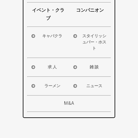
掛川市
掛川市
浜松市
浜松市
その他エリ
その他エリ
磐田市
磐田市
イベント・クラ
コンパニオン
ア
ア
袋井市
袋井市
ブ
掛川市
掛川市
その他エリ
その他エリ
キャバクラ
スタイリッシ
ア
ア
ュバー・ホス
浜松市
ト
磐田市
浜松市
袋井市
磐田市・袋
求 人
雑 談
掛川市
井市・掛川
浜松市
浜松市
その他エリ
市
磐田市
磐田市
ア
ラーメン
ニュース
その他エリ
袋井市
袋井市
浜松市
浜松市・磐
ア
掛川市
掛川市
磐田市
田市
M&A
その他エリ
総合
袋井市
袋井市・掛
ア
掛川市
川市
その他エリ
県警事件・
ア
事故速報