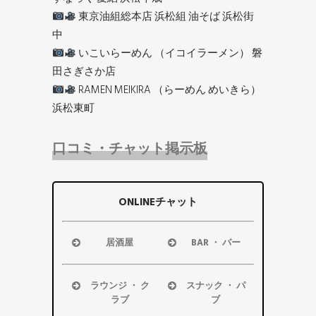
東京油組総本店 浜松組 油そば 浜松街
中
いこいらーめん （イコイラーメン） 磐
田さぎさか店
RAMEN MEIKIRA （らーめん めいきら）
浜松東町
口コミ・チャット掲示板
ONLINEチャット
居酒屋
BAR ・ バー
浜松市
浜松市
磐田市
磐田市
ラウンジ ・ ク
スナック ・ パ
袋井市
袋井市
ラブ
ブ