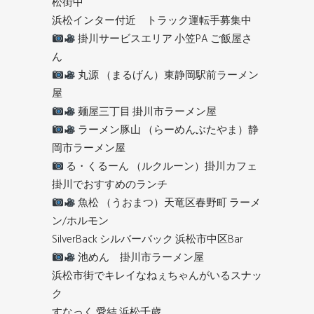
松街中
浜松インター付近 トラック運転手募集中
掛川サービスエリア 小笠PA ご飯屋さ
ん
丸源 （まるげん）東静岡駅前ラーメン
屋
麺屋三丁目 掛川市ラーメン屋
ラーメン豚山 （らーめんぶたやま）静
岡市ラーメン屋
る・くるーん （ルクルーン）掛川カフェ
掛川でおすすめのランチ
魚松 （うおまつ）天竜区春野町 ラーメ
ン/ホルモン
SilverBack シルバーバック 浜松市中区Bar
池めん 掛川市ラーメン屋
浜松市街でキレイなねぇちゃんがいるスナッ
ク
すなっく 愛結 浜松千歳