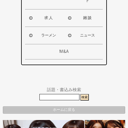
ト
磐田市
浜松市
袋井市
磐田市・袋
求 人
雑 談
掛川市
井市・掛川
浜松市
浜松市
その他エリ
市
磐田市
磐田市
ア
ラーメン
ニュース
その他エリ
袋井市
袋井市
浜松市
浜松市・磐
ア
掛川市
掛川市
磐田市
田市
M&A
その他エリ
総合
袋井市
袋井市・掛
ア
掛川市
川市
その他エリ
県警事件・
ア
事故速報
話題・書込み検索
ホームに戻る