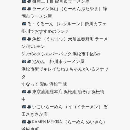
麺屋三丁目 掛川市ラーメン屋
ラーメン豚山 （らーめんぶたやま）静
岡市ラーメン屋
る・くるーん （ルクルーン）掛川カフェ
掛川でおすすめのランチ
魚松 （うおまつ）天竜区春野町 ラーメ
ン/ホルモン
SilverBack シルバーバック 浜松市中区Bar
池めん 掛川市ラーメン屋
浜松市街でキレイなねぇちゃんがいるスナッ
ク
すなっく 愛結 浜松千歳
東京油組総本店 浜松組 油そば 浜松街
中
いこいらーめん （イコイラーメン） 磐
田さぎさか店
RAMEN MEIKIRA （らーめん めいきら）
浜松東町