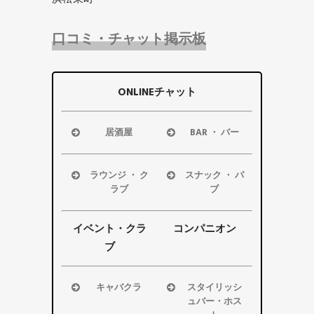
口コミ・チャット掲示板
ONLINEチャット
居酒屋
BAR ・ バー
浜松市
浜松市
磐田市
磐田市
ラウンジ ・ ク
スナック ・ パ
袋井市
袋井市
ラブ
ブ
掛川市
掛川市
浜松市
浜松市
その他エリ
その他エリ
磐田市
磐田市
イベント・クラ
コンパニオン
ア
ア
袋井市
袋井市
ブ
掛川市
掛川市
その他エリ
その他エリ
キャバクラ
スタイリッシ
ア
ア
ュバー・ホス
浜松市