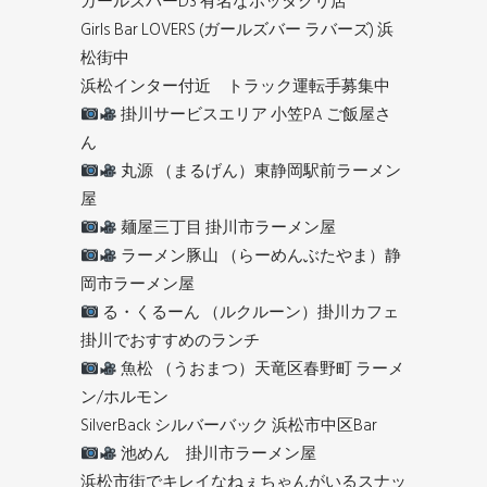
ガールズバーD3 有名なボッタクリ店
Girls Bar LOVERS (ガールズバー ラバーズ) 浜
松街中
浜松インター付近 トラック運転手募集中
掛川サービスエリア 小笠PA ご飯屋さ
ん
丸源 （まるげん）東静岡駅前ラーメン
屋
麺屋三丁目 掛川市ラーメン屋
ラーメン豚山 （らーめんぶたやま）静
岡市ラーメン屋
る・くるーん （ルクルーン）掛川カフェ
掛川でおすすめのランチ
魚松 （うおまつ）天竜区春野町 ラーメ
ン/ホルモン
SilverBack シルバーバック 浜松市中区Bar
池めん 掛川市ラーメン屋
浜松市街でキレイなねぇちゃんがいるスナッ