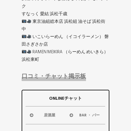
ク
すなっく 愛結 浜松千歳
東京油組総本店 浜松組 油そば 浜松街
中
いこいらーめん （イコイラーメン） 磐
田さぎさか店
RAMEN MEIKIRA （らーめん めいきら）
浜松東町
口コミ・チャット掲示板
ONLINEチャット
居酒屋
BAR ・ バー
浜松市
浜松市