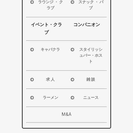
磐田市
磐田市
ラウンジ ・ ク
スナック ・ パ
袋井市
袋井市
ラブ
ブ
掛川市
掛川市
浜松市
浜松市
その他エリ
その他エリ
磐田市
磐田市
イベント・クラ
コンパニオン
ア
ア
袋井市
袋井市
ブ
掛川市
掛川市
その他エリ
その他エリ
キャバクラ
スタイリッシ
ア
ア
ュバー・ホス
浜松市
ト
磐田市
浜松市
袋井市
磐田市・袋
求 人
雑 談
掛川市
井市・掛川
浜松市
浜松市
その他エリ
市
磐田市
磐田市
ア
ラーメン
ニュース
その他エリ
袋井市
袋井市
浜松市
浜松市・磐
ア
掛川市
掛川市
磐田市
田市
M&A
その他エリ
総合
袋井市
袋井市・掛
ア
掛川市
川市