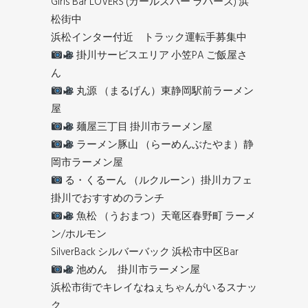
Girls Bar LOVERS (ガールズバー ラバーズ) 浜
松街中
浜松インター付近 トラック運転手募集中
掛川サービスエリア 小笠PA ご飯屋さ
ん
丸源 （まるげん）東静岡駅前ラーメン
屋
麺屋三丁目 掛川市ラーメン屋
ラーメン豚山 （らーめんぶたやま）静
岡市ラーメン屋
る・くるーん （ルクルーン）掛川カフェ
掛川でおすすめのランチ
魚松 （うおまつ）天竜区春野町 ラーメ
ン/ホルモン
SilverBack シルバーバック 浜松市中区Bar
池めん 掛川市ラーメン屋
浜松市街でキレイなねぇちゃんがいるスナッ
ク