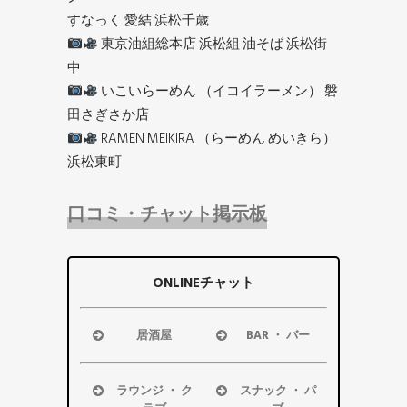
すなっく 愛結 浜松千歳
東京油組総本店 浜松組 油そば 浜松街
中
いこいらーめん （イコイラーメン） 磐
田さぎさか店
RAMEN MEIKIRA （らーめん めいきら）
浜松東町
口コミ・チャット掲示板
ONLINEチャット
居酒屋
BAR ・ バー
浜松市
浜松市
磐田市
磐田市
ラウンジ ・ ク
スナック ・ パ