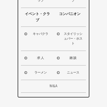
袋井市
袋井市
ラブ
ブ
掛川市
掛川市
浜松市
浜松市
その他エリ
その他エリ
磐田市
磐田市
イベント・クラ
コンパニオン
ア
ア
袋井市
袋井市
ブ
掛川市
掛川市
その他エリ
その他エリ
キャバクラ
スタイリッシ
ア
ア
ュバー・ホス
浜松市
ト
磐田市
浜松市
袋井市
磐田市・袋
求 人
雑 談
掛川市
井市・掛川
浜松市
浜松市
その他エリ
市
磐田市
磐田市
ア
ラーメン
ニュース
その他エリ
袋井市
袋井市
浜松市
浜松市・磐
ア
掛川市
掛川市
磐田市
田市
M&A
その他エリ
総合
袋井市
袋井市・掛
ア
掛川市
川市
その他エリ
県警事件・