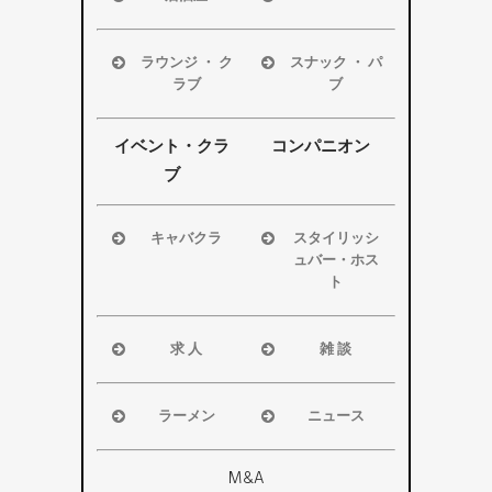
浜松市
浜松市
磐田市
磐田市
ラウンジ ・ ク
スナック ・ パ
袋井市
袋井市
ラブ
ブ
掛川市
掛川市
浜松市
浜松市
その他エリ
その他エリ
磐田市
磐田市
イベント・クラ
コンパニオン
ア
ア
袋井市
袋井市
ブ
掛川市
掛川市
その他エリ
その他エリ
キャバクラ
スタイリッシ
ア
ア
ュバー・ホス
浜松市
ト
磐田市
浜松市
袋井市
磐田市・袋
求 人
雑 談
掛川市
井市・掛川
浜松市
浜松市
その他エリ
市
磐田市
磐田市
ア
ラーメン
ニュース
その他エリ
袋井市
袋井市
浜松市
浜松市・磐
ア
掛川市
掛川市
磐田市
田市
M&A