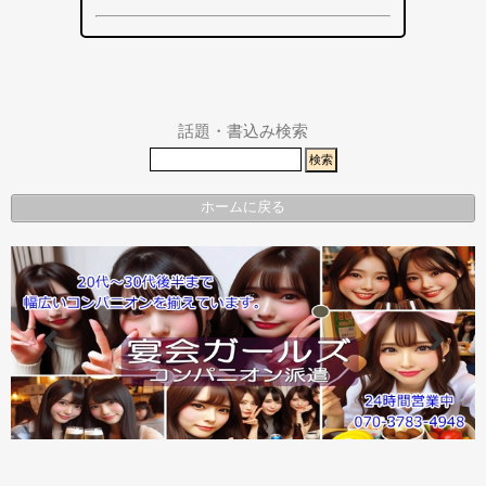
その他エリ
総合
袋井市
袋井市・掛
ア
掛川市
川市
その他エリ
県警事件・
ア
事故速報
話題・書込み検索
ホームに戻る