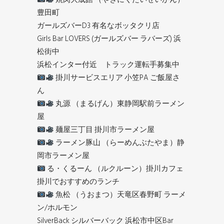
豊田町
ガールズバーD3 有名なボッタクリ店
Girls Bar LOVERS (ガールズバー ラバーズ) 浜
松街中
浜松インター付近 トラック運転手募集中
掛川サービスエリア 小笠PA ご飯屋さ
ん
丸源 （まるげん）東静岡駅前ラーメン
屋
麺屋三丁目 掛川市ラーメン屋
ラーメン豚山 （らーめんぶたやま）静
岡市ラーメン屋
る・くるーん （ルクルーン）掛川カフェ
掛川でおすすめのランチ
魚松 （うおまつ）天竜区春野町 ラーメ
ン/ホルモン
SilverBack シルバーバック 浜松市中区Bar