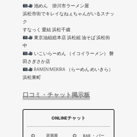
池めん 掛川市ラーメン屋
浜松市街でキレイなねぇちゃんがいるスナッ
ク
すなっく 愛結 浜松千歳
東京油組総本店 浜松組 油そば 浜松街
中
いこいらーめん （イコイラーメン） 磐
田さぎさか店
RAMEN MEIKIRA （らーめん めいきら）
浜松東町
口コミ・チャット掲示板
ONLINEチャット
居酒屋
BAR ・ バー